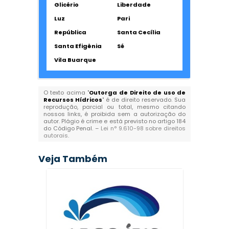
Glicério
Liberdade
Luz
Pari
República
Santa Cecília
Santa Efigênia
Sé
Vila Buarque
O texto acima "
Outorga de Direito de uso de
Recursos Hídricos
" é de direito reservado. Sua
reprodução, parcial ou total, mesmo citando
nossos links, é proibida sem a autorização do
autor. Plágio é crime e está previsto no artigo 184
do Código Penal. –
Lei n° 9.610-98 sobre direitos
autorais
.
Veja Também