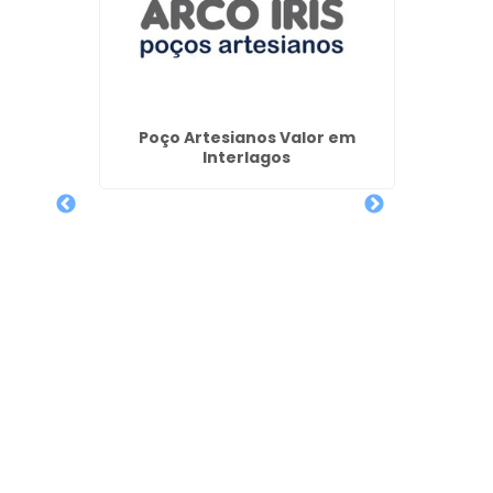
Empres
Art
ção de
Poço Artesianos Valor em
reuva
Interlagos