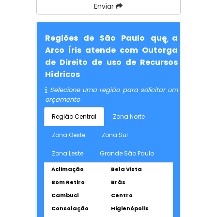
Enviar
Regiões de São Paulo que a
Arco Íris atende com Outorga
de Direito de uso de Recursos
Hídricos
Selecione uma região para solicitar um
orçamento
Região Central
Zona Norte
Zona Oeste
Zona Sul
Zona Leste
Grande São Paulo
Aclimação
Bela Vista
Bom Retiro
Brás
Cambuci
Centro
Consolação
Higienópolis