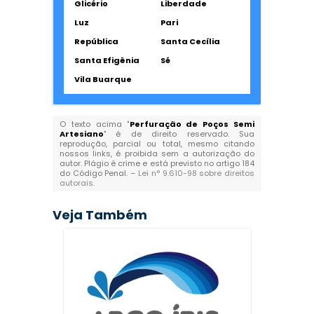
Glicério
Liberdade
Luz
Pari
República
Santa Cecília
Santa Efigênia
Sé
Vila Buarque
O texto acima "
Perfuração de Poços Semi
Artesiano
" é de direito reservado. Sua
reprodução, parcial ou total, mesmo citando
nossos links, é proibida sem a autorização do
autor. Plágio é crime e está previsto no artigo 184
do Código Penal. –
Lei n° 9.610-98 sobre direitos
autorais
.
Veja Também