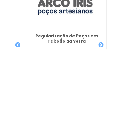
rtesiano
Regularização de Poços em
lau
Taboão da Serra
Manute
Art