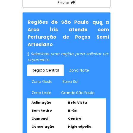
Enviar
Regiões de São Paulo que a
Arco Íris atende com
Perfuração de Poços Semi
Artesiano
Selecione uma região para solicitar um
orçamento
Região Central
Zona Norte
Zona Oeste
Zona Sul
Zona Leste
Grande São Paulo
Aclimação
Bela Vista
Bom Retiro
Brás
Cambuci
Centro
Consolação
Higienópolis