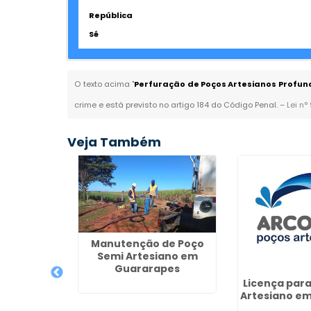
República
Sé
O texto acima "
Perfuração de Poços Artesianos Profun
crime e está previsto no artigo 184 do Código Penal. –
Lei n°
Veja Também
Manutenção de Poço
nos Valor
Semi Artesiano em
icaba
Guararapes
Licença para
Artesiano em