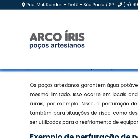
Rod. Mal. Rondon - Tietê - São Paulo / SP
(15) 9
Perfuração de Poços 
Home
»
Informações
»
Perfuração de Poços Artesian
Os poços artesianos garantem água potável 
mesmo limitado. Isso ocorre em locais o
rurais, por exemplo. Nisso, a perfuração 
também para situações de risco, como desa
ser utilizados para o resfriamento de equip
Exemplo de perfuração de p