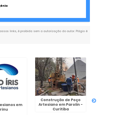
gênia
ossos links, é proibida sem a autorização do autor. Plágio é
Construção de Poço
Artesiano em Parolin -
tesianos em
Outorga 
Curitiba
rinu
uso de Re
na V