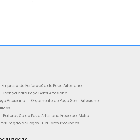
Empresa de Perfuração de Poço Artesiano
Licença para Poço Semi Artesiano
oço Artesiano
Orçamento de Poço Semi Artesiano
dricos
Perfuração de Poço Artesiano Preço por Metro
Perfuração de Poços Tubulares Profundos
cença Ambiental
Poço Artesiano Residencial Preço
etro de Perfuração de Poço Artesiano
ocalização