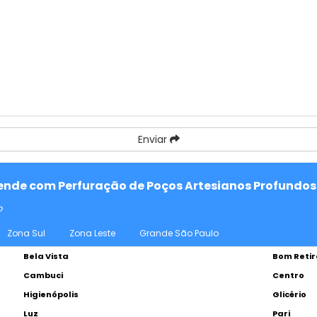
Enviar
atende com Perfuração de Poços Artesianos Profundos
o
Zona Sul
Zona Leste
Grande São Paulo
Bela Vista
Bom Retir
Cambuci
Centro
Higienópolis
Glicério
Luz
Pari