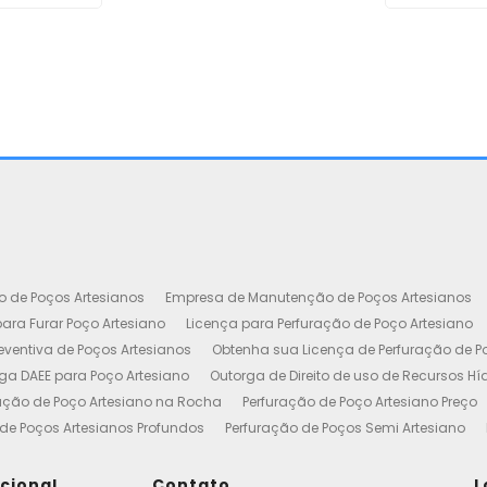
o de Poços Artesianos
Empresa de Manutenção de Poços Artesianos
ara Furar Poço Artesiano
Licença para Perfuração de Poço Artesiano
ventiva de Poços Artesianos
Obtenha sua Licença de Perfuração de P
ga DAEE para Poço Artesiano
Outorga de Direito de uso de Recursos Hí
ação de Poço Artesiano na Rocha
Perfuração de Poço Artesiano Preço
de Poços Artesianos Profundos
Perfuração de Poços Semi Artesiano
esiano 100 Metros
Poço Artesiano Custo por Metro
Poço Artesiano Li
utenção
Projeto de Perfuração de Poços Artesianos
Quanto Custa o M
ucional
Contato
L