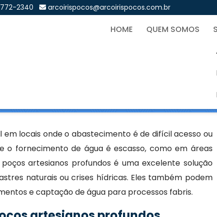
9772-2340
arcoirispocos@arcoirispocos.com.br
HOME
QUEM SOMOS
Artesianos Profundos
Sol
os Profundos
em locais onde o abastecimento é de difícil acesso ou
nde o fornecimento de água é escasso, como em áreas
de poços artesianos profundos é uma excelente solução
stres naturais ou crises hídricas. Eles também podem
amentos e captação de água para processos fabris.
oços artesianos profundos