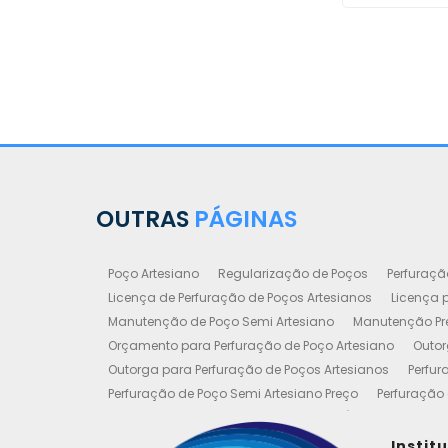
OUTRAS
PÁGINAS
Poço Artesiano
Regularização de Poços
Perfuraçã
Licença de Perfuração de Poços Artesianos
Licença p
Manutenção de Poço Semi Artesiano
Manutenção Pre
Orçamento para Perfuração de Poço Artesiano
Outor
Outorga para Perfuração de Poços Artesianos
Perfur
Perfuração de Poço Semi Artesiano Preço
Perfuração 
Perfuração e Construção de Poços de Água
Poço Art
Poço Artesiano Valor Metro
Poço Semi Artesiano Man
Instit