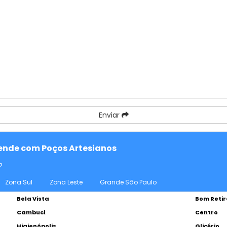
Enviar
atende com Poços Artesianos
o
Zona Sul
Zona Leste
Grande São Paulo
Bela Vista
Bom Retir
Cambuci
Centro
Higienópolis
Glicério