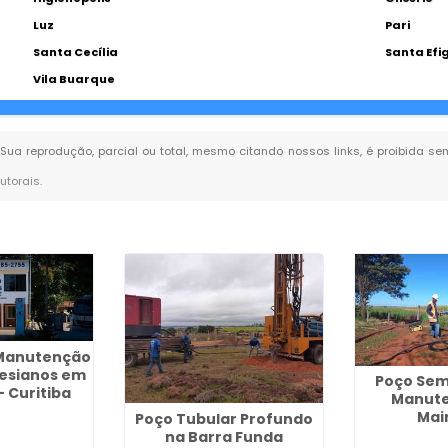
Luz
Pari
Santa Cecília
Santa Efi
Vila Buarque
. Sua reprodução, parcial ou total, mesmo citando nossos links, é proibida se
autorais
.
Manutenção
tesianos em
Poço Sem
 Curitiba
Manut
Mai
Poço Tubular Profundo
na Barra Funda