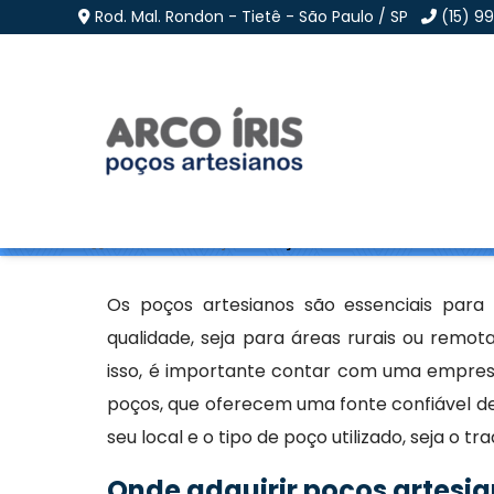
Rod. Mal. Rondon - Tietê - São Paulo / SP
(15) 9
Poços Artesianos
Home
»
Informações
»
Poços Artesianos
Os poços artesianos são essenciais para
qualidade, seja para áreas rurais ou remo
isso, é importante contar com uma empresa
poços, que oferecem uma fonte confiável d
seu local e o tipo de poço utilizado, seja o tr
Onde adquirir poços artesi