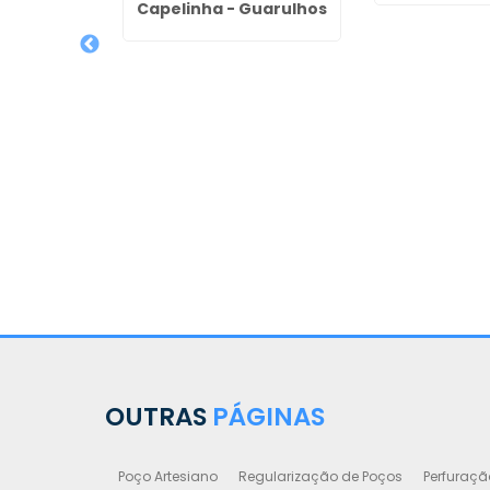
Capelinha - Guarulhos
reventiva
sianos em
arulhos
OUTRAS
PÁGINAS
Poço Artesiano
Regularização de Poços
Perfuraçã