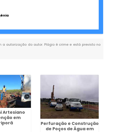
gênia
m a autorização do autor. Plágio é crime e está previsto no
i Artesiano
enção em
riporã
Perfuração e Construção
de Poços de Água em
Outorga 