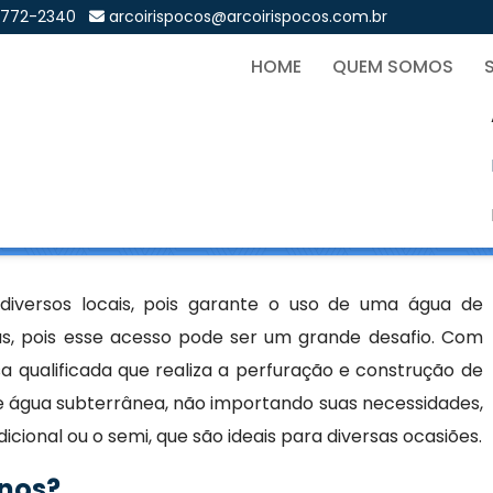
9772-2340
arcoirispocos@arcoirispocos.com.br
HOME
QUEM SOMOS
Sol
 diversos locais, pois garante o uso de uma água de
tas, pois esse acesso pode ser um grande desafio. Com
 qualificada que realiza a perfuração e construção de
e água subterrânea, não importando suas necessidades,
adicional ou o semi, que são ideais para diversas ocasiões.
anos?