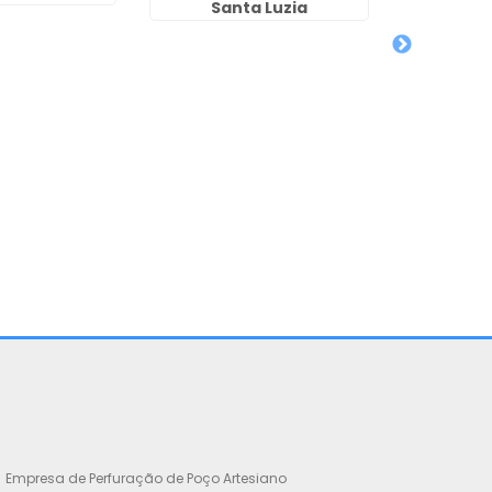
Santa Luzia
uso de Re
no 
Empresa de Perfuração de Poço Artesiano