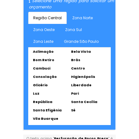
Selecione uma região para solicitar um
orçamento
Região Central
Zona Norte
Zona Oeste
Zona Sul
Zona Leste
Grande São Paulo
Aclimação
Bela Vista
Bom Retiro
Brás
Cambuci
Centro
Consolação
Higienópolis
Glicério
Liberdade
Luz
Pari
República
Santa Cecília
Santa Efigênia
Sé
Vila Buarque
O texto acima "
Perfuração de Poços Preço
" é