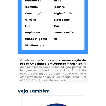
Bom Retiro
Brás
Cambuci
Centro
Consolação
Higienópolis
Glicério
Liberdade
Luz
Pari
República
Santa Cecília
Santa Efigênia
Sé
Vila Buarque
O texto acima "
Empresa de Manutenção de
Poços Artesianos em Augusta - Curitiba
" é
de direito reservado. Sua reprodução, parcial ou
total, mesmo citando nossos links, é proibida
sem a autorização do autor. Plágio é crime e
está previsto no artigo 184 do Código Penal. –
Lei
n° 9.610-98 sobre direitos autorais
.
Veja Também