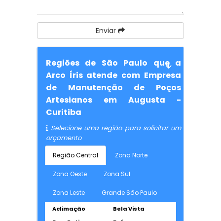
Enviar
Regiões de São Paulo que a
Arco Íris atende com Empresa
de Manutenção de Poços
Artesianos em Augusta -
Curitiba
Selecione uma região para solicitar um
orçamento
Região Central
Zona Norte
Zona Oeste
Zona Sul
Zona Leste
Grande São Paulo
Aclimação
Bela Vista