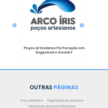
so de
Poços Artesianos Perfuração em
Outo
ila
Engenheiro Goulart
OUTRAS
PÁGINAS
Poço Artesiano
Regularização de Poços
Perfuração de Poços Artesianos