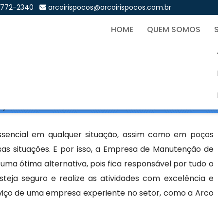
9772-2340
arcoirispocos@arcoirispocos.com.br
HOME
QUEM SOMOS
o de Poços Artesianos em B
Sol
os Artesianos em Bairro Alto - Curitiba
ssencial em qualquer situação, assim como em poços
sas situações. E por isso, a Empresa de Manutenção de
 uma ótima alternativa, pois fica responsável por tudo o
teja seguro e realize as atividades com excelência e
erviço de uma empresa experiente no setor, como a Arco