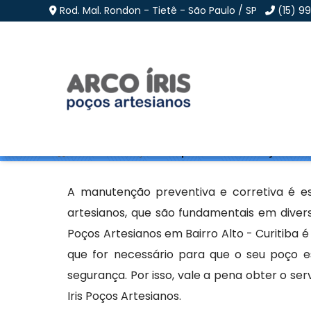
Rod. Mal. Rondon - Tietê - São Paulo / SP
(15) 9
Empresa de Manutençã
Home
»
Informações
»
Empresa de Manutenção de Poç
A manutenção preventiva e corretiva é e
artesianos, que são fundamentais em diver
Poços Artesianos em Bairro Alto - Curitiba é
que for necessário para que o seu poço es
segurança. Por isso, vale a pena obter o s
Iris Poços Artesianos.