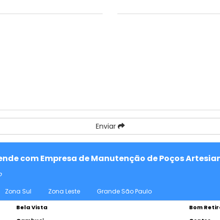
Enviar
atende com Empresa de Manutenção de Poços Artesiano
o
Zona Sul
Zona Leste
Grande São Paulo
Bela Vista
Bom Retir