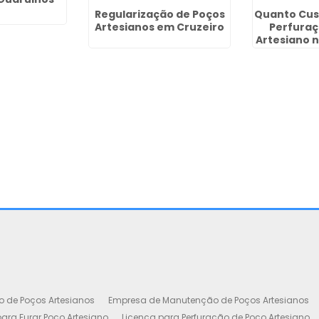
Regularização de Poços
Quanto Cus
Artesianos em Cruzeiro
Perfuraç
Artesiano n
o de Poços Artesianos
Empresa de Manutenção de Poços Artesianos
ara Furar Poço Artesiano
Licença para Perfuração de Poço Artesiano