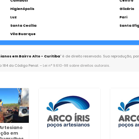
Cambuci
Centro
Higienópolis
Glicério
Luz
Pari
Santa Cecília
Santa Efi
Vila Buarque
nos em Bairro Alto - Curitiba
" é de direito reservado. Sua reprodução, pa
go 184 do Código Penal. –
Lei n° 9.610-98 sobre direitos autorais
.
Artesiano
ção em
Guarulhos