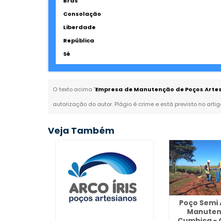
Brás
Consolação
Liberdade
República
Sé
O texto acima "
Empresa de Manutenção de Poços Artesia
autorização do autor. Plágio é crime e está previsto no arti
Veja Também
erfuração
siano em
Poço Semi 
éia
Manuten
Cumbica - 