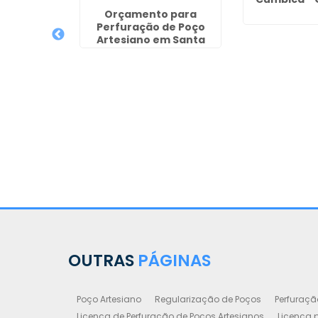
Orçamento para
Perfuração de Poço
Artesiano em Santa
Barbára D`Oeste
OUTRAS
PÁGINAS
Poço Artesiano
Regularização de Poços
Perfuraçã
Licença de Perfuração de Poços Artesianos
Licença p