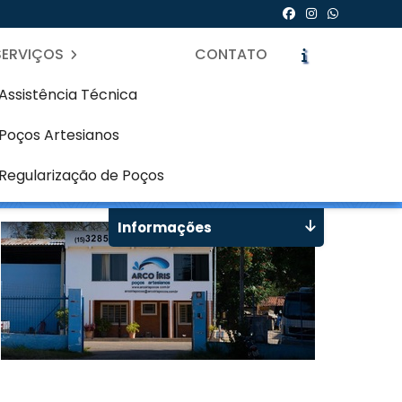
SERVIÇOS
CONTATO
Assistência Técnica
Poços Artesianos
airro Alto - Curitiba
icite um Orçamento
Chame no WhatsApp
Regularização de Poços
Informações