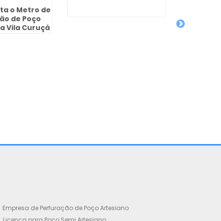
ta o Metro de
Orçam
ão de Poço
Perfur
a Vila Curuçá
Artesia
Empresa de Perfuração de Poço Artesiano
Licença para Poço Semi Artesiano