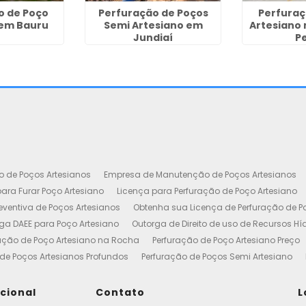
o de Poço
Perfuração de Poços
Perfuraç
 em Bauru
Semi Artesiano em
Artesiano
Jundiaí
P
o de Poços Artesianos
Empresa de Manutenção de Poços Artesianos
ara Furar Poço Artesiano
Licença para Perfuração de Poço Artesiano
ventiva de Poços Artesianos
Obtenha sua Licença de Perfuração de P
ga DAEE para Poço Artesiano
Outorga de Direito de uso de Recursos Hí
ação de Poço Artesiano na Rocha
Perfuração de Poço Artesiano Preço
de Poços Artesianos Profundos
Perfuração de Poços Semi Artesiano
esiano 100 Metros
Poço Artesiano Custo por Metro
Poço Artesiano Li
utenção
Projeto de Perfuração de Poços Artesianos
Quanto Custa o M
ucional
Contato
L
to de Outorga de Direito de uso das Águas
Construção de Poço Artes