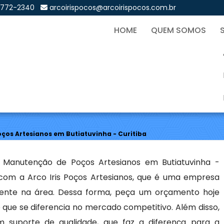
9772-2340
arcoirispocos@arcoirispocos.com.br
HOME
QUEM SOMOS
o de Poços Artesianos em
Sol
os Artesianos em Butiatuvinha - Curitiba
Manutenção de Poços Artesianos em Butiatuvinha -
 com a Arco Iris Poços Artesianos, que é uma empresa
iente na área. Dessa forma, peça um orçamento hoje
que se diferencia no mercado competitivo. Além disso,
 suporte de qualidade, que faz a diferença para a