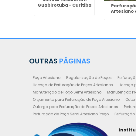
Guabirotuba - Curitiba
Perfuraçã
Artesiano
para Poço
em Ilha
ida
OUTRAS
PÁGINAS
Poço Artesiano
Regularização de Poços
Perfuraçã
Licença de Perfuração de Poços Artesianos
Licença p
Manutenção de Poço Semi Artesiano
Manutenção Pre
Orçamento para Perfuração de Poço Artesiano
Outor
Outorga para Perfuração de Poços Artesianos
Perfur
Perfuração de Poço Semi Artesiano Preço
Perfuração 
Perfuração e Construção de Poços de Água
Poço Art
Poço Artesiano Valor Metro
Poço Semi Artesiano Man
Instit
Outorgas e Licenças de Poços Artesianos
Requerimen