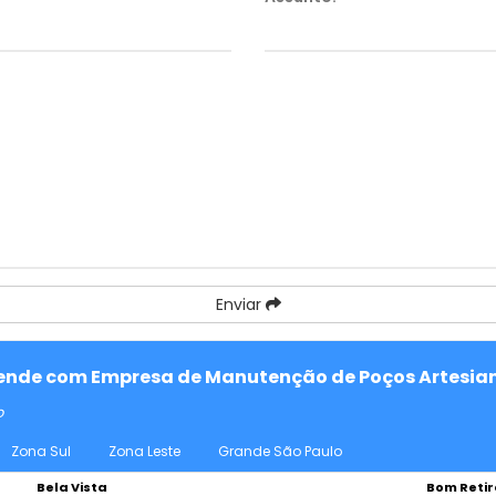
Enviar
atende com Empresa de Manutenção de Poços Artesian
o
Zona Sul
Zona Leste
Grande São Paulo
Bela Vista
Bom Retir