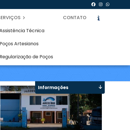
SERVIÇOS
CONTATO
Assistência Técnica
Poços Artesianos
 Butiatuvinha -
Regularização de Poços
icite um Orçamento
Chame no WhatsApp
Informações