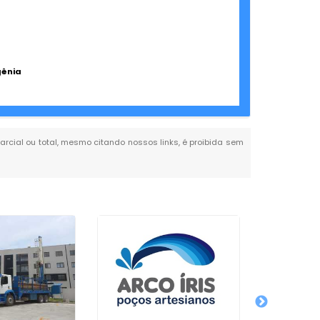
gênia
parcial ou total, mesmo citando nossos links, é proibida sem
Empresa 
de Poço
Jardi