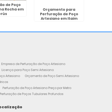
ão de Poço
 na Rocha em
Orçamento para
erús
Perfuração de Poço
Artesiano em Itaim
Paulista
Empresa de Perfuração de Poço Artesiano
Licença para Poço Semi Artesiano
oço Artesiano
Orçamento de Poço Semi Artesiano
dricos
Perfuração de Poço Artesiano Preço por Metro
Perfuração de Poços Tubulares Profundos
cença Ambiental
Poço Artesiano Residencial Preço
etro de Perfuração de Poço Artesiano
ocalização
iano
Empresa de Perfuração de Poços