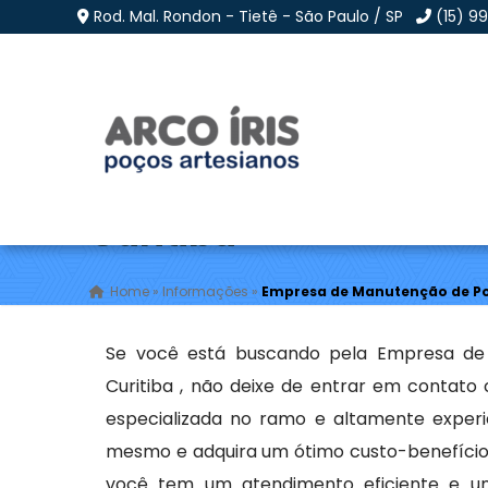
Rod. Mal. Rondon - Tietê - São Paulo / SP
(15) 9
Empresa de Manutençã
Curitiba
Home
»
Informações
»
Empresa de Manutenção de Poç
Se você está buscando pela Empresa de 
Curitiba , não deixe de entrar em contato
especializada no ramo e altamente exper
mesmo e adquira um ótimo custo-benefício 
você tem um atendimento eficiente e um