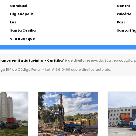
Cambuci
Centro
Higienópolis
Glicério
Luz
Pari
Santa Cecília
Santa Efi
Vila Buarque
anos em Butiatuvinha - Curitiba
" é de direito reservado. Sua reprodução, 
tigo 184 do Código Penal. –
Lei n° 9.610-98 sobre direitos autorais
.