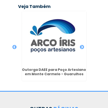
Veja Também
ulares
ulista
Outorga DAEE para Poço Artesiano
Poço 
em Monte Carmelo - Guarulhos
e