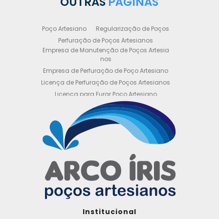
OUTRAS
PÁGINAS
Poço Artesiano
Regularização de Poços
Perfuração de Poços Artesianos
Empresa de Manutenção de Poços Artesia
nos
Empresa de Perfuração de Poço Artesiano
Licença de Perfuração de Poços Artesianos
Licença para Furar Poço Artesiano
Licença para Perfuração de Poço Artesiano
Licença para Poço Semi Artesiano
Manutenção de Poço Semi Artesiano
Manutenção Preventiva de Poços Artesiano
s
Obtenha sua Licença de Perfuração de Poç
o Artesiano
Orçamento de Poço Semi Artesiano
Orçamento para Perfuração de Poço Artesi
ano
Outorga DAEE para Poço Artesiano
Institucional
Outorga de Direito de uso de Recursos Hídri