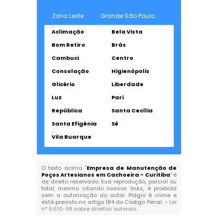
Zona Leste
Grande São Paulo
Aclimação
Bela Vista
Bom Retiro
Brás
Cambuci
Centro
Consolação
Higienópolis
Glicério
Liberdade
Luz
Pari
República
Santa Cecília
Santa Efigênia
Sé
Vila Buarque
O texto acima "
Empresa de Manutenção de
Poços Artesianos em Cachoeira - Curitiba
" é
de direito reservado. Sua reprodução, parcial ou
total, mesmo citando nossos links, é proibida
sem a autorização do autor. Plágio é crime e
está previsto no artigo 184 do Código Penal. –
Lei
n° 9.610-98 sobre direitos autorais
.