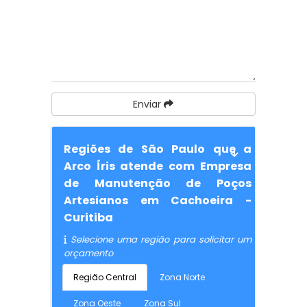
Enviar
Regiões de São Paulo que a
Arco Íris atende com Empresa
de Manutenção de Poços
Artesianos em Cachoeira -
Curitiba
Selecione uma região para solicitar um
orçamento
Região Central
Zona Norte
Zona Oeste
Zona Sul