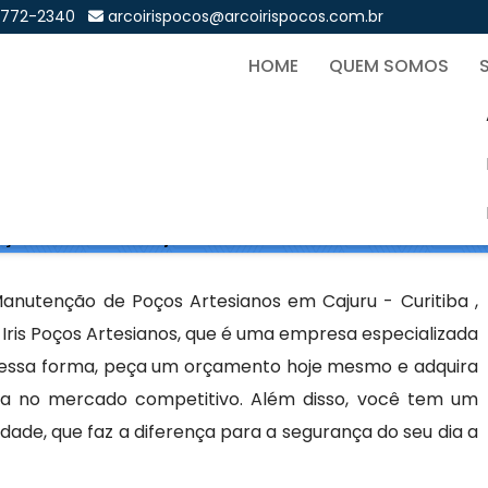
9772-2340
arcoirispocos@arcoirispocos.com.br
HOME
QUEM SOMOS
o de Poços Artesianos em 
Sol
os Artesianos em Cajuru - Curitiba
nutenção de Poços Artesianos em Cajuru - Curitiba ,
Iris Poços Artesianos, que é uma empresa especializada
Dessa forma, peça um orçamento hoje mesmo e adquira
cia no mercado competitivo. Além disso, você tem um
dade, que faz a diferença para a segurança do seu dia a