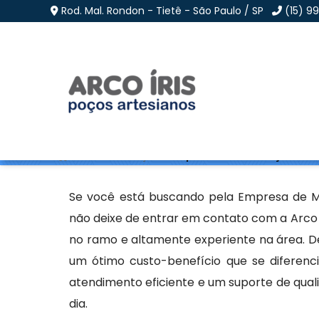
Rod. Mal. Rondon - Tietê - São Paulo / SP
(15) 9
Empresa de Manutençã
Home
»
Informações
»
Empresa de Manutenção de Poç
Se você está buscando pela Empresa de Ma
não deixe de entrar em contato com a Arco 
no ramo e altamente experiente na área. 
um ótimo custo-benefício que se diferen
atendimento eficiente e um suporte de quali
dia.