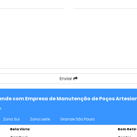
Enviar
atende com Empresa de Manutenção de Poços Artesian
o
Zona Sul
Zona Leste
Grande São Paulo
Bela Vista
Bom Retir