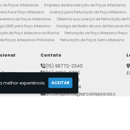
o de Poços Artesianos
Empresa de Manutenção de Poços Artesianos
ara Furar Poço Artesiano
Licença para Perfuração de Poço Artesiano
ventiva de Poços Artesianos
Obtenha sua Licença de Perfuração de P
ga DAEE para Poço Artesiano
Outorga de Direito de uso de Recursos Hí
ação de Poço Artesiano na Rocha
Perfuração de Poço Artesiano Preço
de Poços Artesianos Profundos
Perfuração de Poços Semi Artesiano
esiano 100 Metros
Poço Artesiano Custo por Metro
Poço Artesiano Li
utenção
Projeto de Perfuração de Poços Artesianos
Quanto Custa o M
ucional
Contato
L
to de Outorga de Direito de uso das Águas
Construção de Poço Artes
e
(15) 99772-2340
esiano
Licença de Poço Artesiano
Manutenção de Poço Artesiano
 Somos
(15) 3285-2755
E
reço
Poço Artesiano Autorização
Poço Tubular Profundo
Poços Art
ato
(15) 3282-2568
tenção de Poço Artesiano
Poços Artesianos
Empresa de Poços Art
a melhor experiência.
ACEITAR
mações
(15) 99802-7184
Artesianos Manutenção
Outorga Poços Artesianos
Poço Artesiano 
arcoirispocos@arcoirispocos.c
al
Conserto de Bombas de Poço Artesiano
Perfuração de Poços
Se
om.br