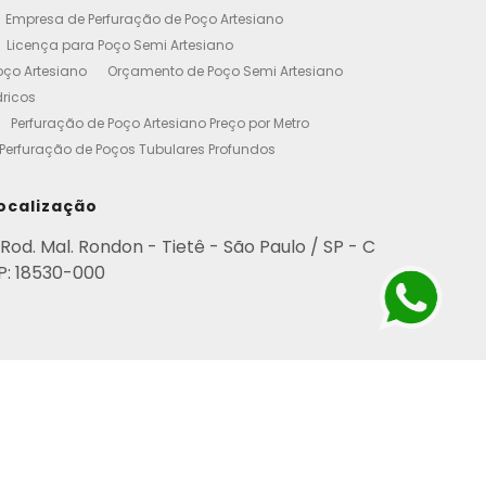
Empresa de Perfuração de Poço Artesiano
Licença para Poço Semi Artesiano
oço Artesiano
Orçamento de Poço Semi Artesiano
dricos
Perfuração de Poço Artesiano Preço por Metro
Perfuração de Poços Tubulares Profundos
cença Ambiental
Poço Artesiano Residencial Preço
etro de Perfuração de Poço Artesiano
ocalização
iano
Empresa de Perfuração de Poços
Rod. Mal. Rondon - Tietê - São Paulo / SP - C
Perfuração de Poço Artesiano
P: 18530-000
esianos Residencial
Poços Artesianos Valor
esianos
Poços Artesianos Perfuração
para Empresas
Poço Artesiano em Condomínio
rviço de Perfuração de Poços Artesianos