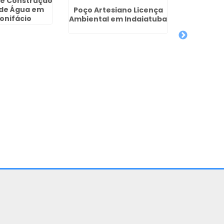
 e Construção
 de Água em
Poço Artesiano Licença
Licença 
onifácio
Ambiental em Indaiatuba
Artesia