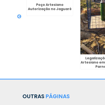
s Valor na
Poço Artesiano
 Paulo
Autorização no Jaguaré
Legalizaçã
Artesiano em
Parn
OUTRAS
PÁGINAS