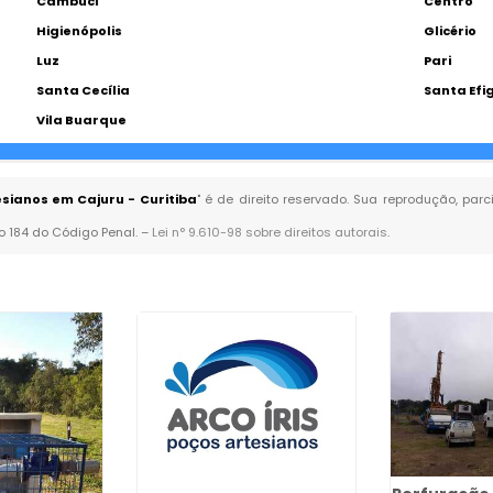
Cambuci
Centro
Higienópolis
Glicério
Luz
Pari
Santa Cecília
Santa Efi
Vila Buarque
ianos em Cajuru - Curitiba
" é de direito reservado. Sua reprodução, par
go 184 do Código Penal. –
Lei n° 9.610-98 sobre direitos autorais
.