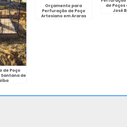
Perfuração
de Poços
Orçamento para
José B
Perfuração de Poço
Artesiano em Araras
o de Poço
 Santana de
aíba