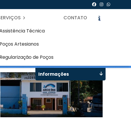
SERVIÇOS
CONTATO
Assistência Técnica
Poços Artesianos
Cajuru - Curitiba
icite um Orçamento
Chame no WhatsApp
Regularização de Poços
Informações