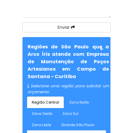
Enviar
Regiões de São Paulo que a
Arco Íris atende com Empresa
de Manutenção de Poços
Artesianos em Campo de
Santana - Curitiba
Selecione uma região para solicitar um
orçamento
Região Central
Zona Norte
Zona Oeste
Zona Sul
Zona Leste
Grande São Paulo