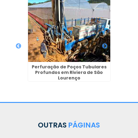
Empres
em
Perfuração de Poços Tubulares
Profundos em Riviera de São
ga de
Lourenço
em Hauer
OUTRAS
PÁGINAS