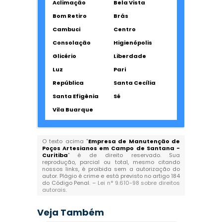
Aclimação
Bela Vista
Bom Retiro
Brás
Cambuci
Centro
Consolação
Higienópolis
Glicério
Liberdade
Luz
Pari
República
Santa Cecília
Santa Efigênia
Sé
Vila Buarque
O texto acima "
Empresa de Manutenção de
Poços Artesianos em Campo de Santana -
Curitiba
" é de direito reservado. Sua
reprodução, parcial ou total, mesmo citando
nossos links, é proibida sem a autorização do
autor. Plágio é crime e está previsto no artigo 184
do Código Penal. –
Lei n° 9.610-98 sobre direitos
autorais
.
Veja Também