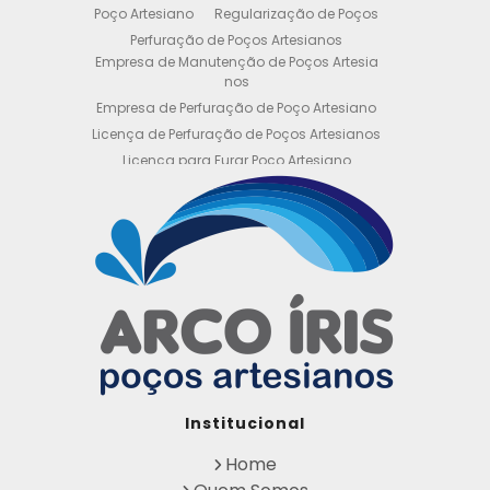
Poço Artesiano
Regularização de Poços
Perfuração de Poços Artesianos
Empresa de Manutenção de Poços Artesia
nos
Empresa de Perfuração de Poço Artesiano
Licença de Perfuração de Poços Artesianos
Licença para Furar Poço Artesiano
Licença para Perfuração de Poço Artesiano
Licença para Poço Semi Artesiano
Manutenção de Poço Semi Artesiano
Manutenção Preventiva de Poços Artesiano
s
Obtenha sua Licença de Perfuração de Poç
o Artesiano
Orçamento de Poço Semi Artesiano
Orçamento para Perfuração de Poço Artesi
ano
Outorga DAEE para Poço Artesiano
Institucional
Outorga de Direito de uso de Recursos Hídri
cos
Home
Outorga para Perfuração de Poços Artesia