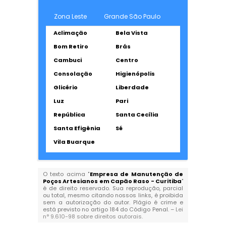
Zona Leste
Grande São Paulo
Aclimação
Bela Vista
Bom Retiro
Brás
Cambuci
Centro
Consolação
Higienópolis
Glicério
Liberdade
Luz
Pari
República
Santa Cecília
Santa Efigênia
Sé
Vila Buarque
O texto acima "
Empresa de Manutenção de
Poços Artesianos em Capão Raso - Curitiba
"
é de direito reservado. Sua reprodução, parcial
ou total, mesmo citando nossos links, é proibida
sem a autorização do autor. Plágio é crime e
está previsto no artigo 184 do Código Penal. –
Lei
n° 9.610-98 sobre direitos autorais
.