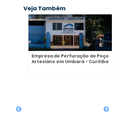
Veja Também
Empresa de Perfuração de Poço
Artesiano em Umbará - Curitiba
rtesiano
tiba
Proje