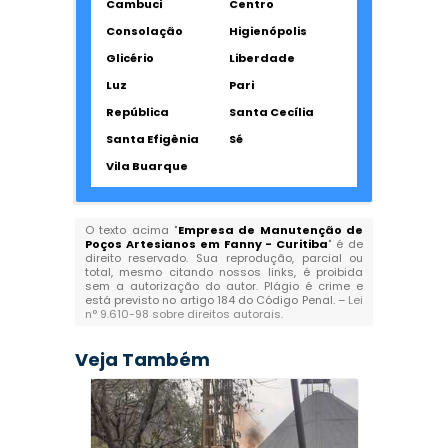
Cambuci
Centro
Consolação
Higienópolis
Glicério
Liberdade
Luz
Pari
República
Santa Cecília
Santa Efigênia
Sé
Vila Buarque
O texto acima "
Empresa de Manutenção de
Poços Artesianos em Fanny - Curitiba
" é de
direito reservado. Sua reprodução, parcial ou
total, mesmo citando nossos links, é proibida
sem a autorização do autor. Plágio é crime e
está previsto no artigo 184 do Código Penal. –
Lei
n° 9.610-98 sobre direitos autorais
.
Veja Também