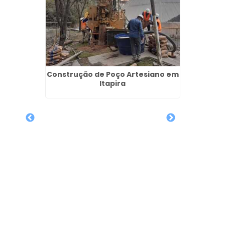
iano em
Construção de Poço Artesiano em
arulhos
Itapira
Poço 