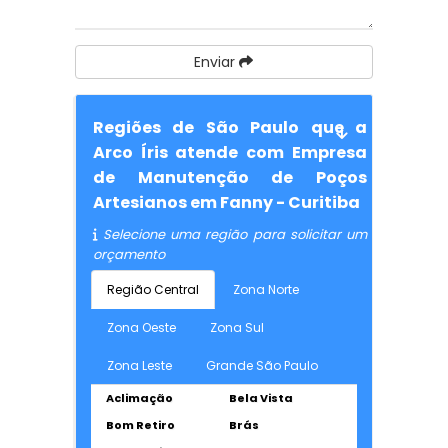
Enviar
Regiões de São Paulo que a
Arco Íris atende com Empresa
de Manutenção de Poços
Artesianos em Fanny - Curitiba
Selecione uma região para solicitar um
orçamento
Região Central
Zona Norte
Zona Oeste
Zona Sul
Zona Leste
Grande São Paulo
Aclimação
Bela Vista
Bom Retiro
Brás