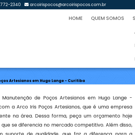
9772-2340
arcoirispocos@arcoirispocos.com.br
HOME
QUEM SOMOS
ão de Poços Artesianos em
Sol
ços Artesianos em Hugo Lange - Curitiba
 Manutenção de Poços Artesianos em Hugo Lange -
 com a Arco Iris Poços Artesianos, que é uma empresa
iente na área. Dessa forma, peça um orçamento hoje
que se diferencia no mercado competitivo. Além disso,
 suporte de qualidade, que faz a diferença para a