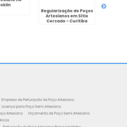
oklin
Regularização de Poços
Artesianos em Sítio
Cercado - Curitiba
Perfura
Arte
Con
Empresa de Perfuração de Poço Artesiano
Licença para Poço Semi Artesiano
oço Artesiano
Orçamento de Poço Semi Artesiano
dricos
Perfuração de Poço Artesiano Preço por Metro