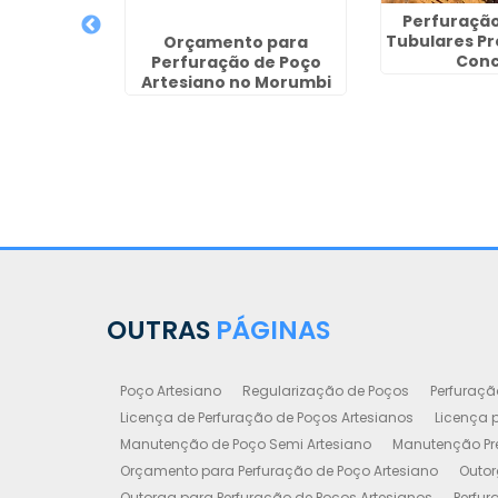
Perfuração
Tubulares P
anutenção
Orçamento para
Conc
siano no
Perfuração de Poço
ro
Artesiano no Morumbi
OUTRAS
PÁGINAS
Poço Artesiano
Regularização de Poços
Perfuraçã
Licença de Perfuração de Poços Artesianos
Licença p
Manutenção de Poço Semi Artesiano
Manutenção Pre
Orçamento para Perfuração de Poço Artesiano
Outor
Outorga para Perfuração de Poços Artesianos
Perfur