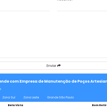
Enviar
 atende com Empresa de Manutenção de Poços Artesia
o
Zona Sul
Zona Leste
Grande São Paulo
Bela Vista
Bom Retir