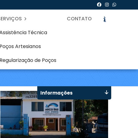
SERVIÇOS
CONTATO
Assistência Técnica
Poços Artesianos
 Hugo Lange -
Regularização de Poços
icite um Orçamento
Chame no WhatsApp
Informações