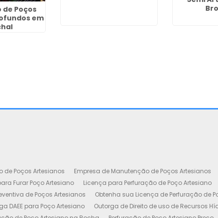
Bro
 de Poços
rofundos em
hal
o de Poços Artesianos
Empresa de Manutenção de Poços Artesianos
ara Furar Poço Artesiano
Licença para Perfuração de Poço Artesiano
ventiva de Poços Artesianos
Obtenha sua Licença de Perfuração de P
ga DAEE para Poço Artesiano
Outorga de Direito de uso de Recursos Hí
ação de Poço Artesiano na Rocha
Perfuração de Poço Artesiano Preço