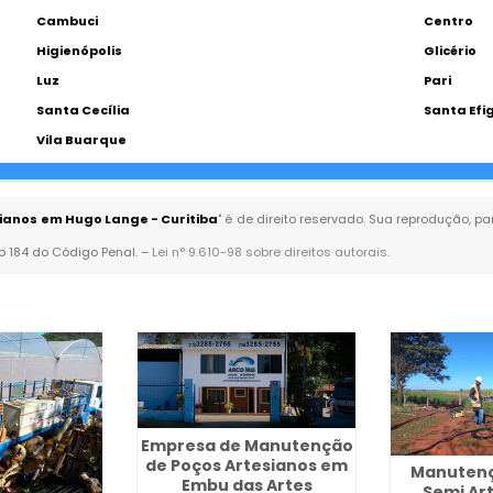
Cambuci
Centro
Higienópolis
Glicério
Luz
Pari
Santa Cecília
Santa Efi
Vila Buarque
anos em Hugo Lange - Curitiba
" é de direito reservado. Sua reprodução, p
go 184 do Código Penal. –
Lei n° 9.610-98 sobre direitos autorais
.
Empresa de Manutenção
de Poços Artesianos em
Manutenç
Embu das Artes
Semi Ar