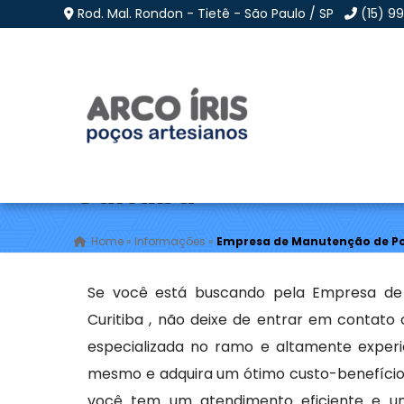
Rod. Mal. Rondon - Tietê - São Paulo / SP
(15) 9
Empresa de Manutenç
Curitiba
Home
»
Informações
»
Empresa de Manutenção de Po
Se você está buscando pela Empresa de
Curitiba , não deixe de entrar em contato
especializada no ramo e altamente exper
mesmo e adquira um ótimo custo-benefício 
você tem um atendimento eficiente e um