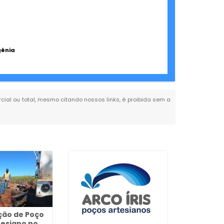
gênia
arcial ou total, mesmo citando nossos links, é proibida sem a
ão de Poço
tesiano no