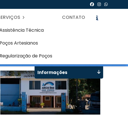
SERVIÇOS
CONTATO
Assistência Técnica
Poços Artesianos
indóia - Curitiba
icite um Orçamento
Chame no WhatsApp
Regularização de Poços
Informações