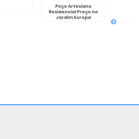
Poço Artesiano
Poço Arte
Residencial Preço no
Bacache
Jardim Europa