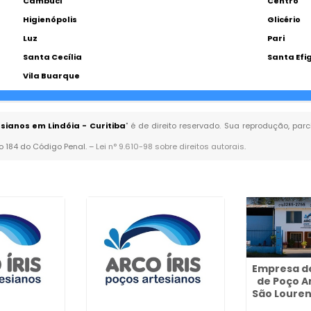
Cambuci
Centro
Higienópolis
Glicério
Luz
Pari
Santa Cecília
Santa Efi
Vila Buarque
ianos em Lindóia - Curitiba
" é de direito reservado. Sua reprodução, par
go 184 do Código Penal. –
Lei n° 9.610-98 sobre direitos autorais
.
Empresa d
de Poço A
São Louren