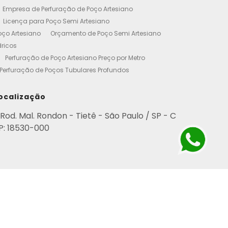
Empresa de Perfuração de Poço Artesiano
Licença para Poço Semi Artesiano
oço Artesiano
Orçamento de Poço Semi Artesiano
dricos
Perfuração de Poço Artesiano Preço por Metro
Perfuração de Poços Tubulares Profundos
cença Ambiental
Poço Artesiano Residencial Preço
etro de Perfuração de Poço Artesiano
ocalização
iano
Empresa de Perfuração de Poços
Rod. Mal. Rondon - Tietê - São Paulo / SP - C
Perfuração de Poço Artesiano
P: 18530-000
esianos Residencial
Poços Artesianos Valor
esianos
Poços Artesianos Perfuração
para Empresas
Poço Artesiano em Condomínio
rviço de Perfuração de Poços Artesianos