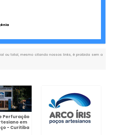
gênia
cial ou total, mesmo citando nossos links, é proibida sem a
e Perfuração
rtesiano em
ço - Curitiba