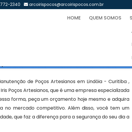
9772-2340
arcoirispocos@arcoirispocos.com.br
HOME
QUEM SOMOS
o de Poços Artesianos em L
Sol
os Artesianos em Lindóia - Curitiba
nutenção de Poços Artesianos em Lindóia - Curitiba ,
Iris Poços Artesianos, que é uma empresa especializada
Dessa forma, peça um orçamento hoje mesmo e adquira
cia no mercado competitivo. Além disso, você tem um
dade, que faz a diferença para a segurança do seu dia a