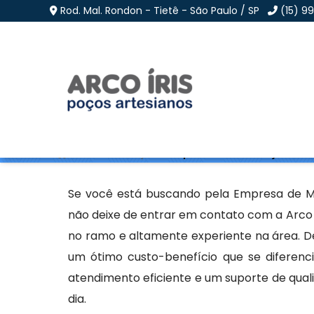
Rod. Mal. Rondon - Tietê - São Paulo / SP
(15) 9
Empresa de Manutençã
Home
»
Informações
»
Empresa de Manutenção de Poç
Se você está buscando pela Empresa de Ma
não deixe de entrar em contato com a Arco 
no ramo e altamente experiente na área. 
um ótimo custo-benefício que se diferen
atendimento eficiente e um suporte de quali
dia.