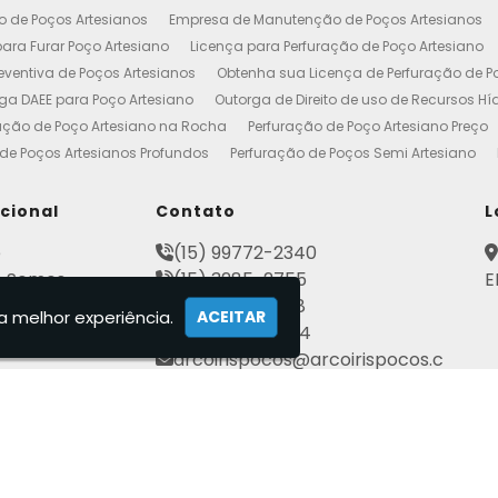
o de Poços Artesianos
Empresa de Manutenção de Poços Artesianos
ara Furar Poço Artesiano
Licença para Perfuração de Poço Artesiano
ventiva de Poços Artesianos
Obtenha sua Licença de Perfuração de P
ga DAEE para Poço Artesiano
Outorga de Direito de uso de Recursos Hí
ação de Poço Artesiano na Rocha
Perfuração de Poço Artesiano Preço
de Poços Artesianos Profundos
Perfuração de Poços Semi Artesiano
esiano 100 Metros
Poço Artesiano Custo por Metro
Poço Artesiano Li
utenção
Projeto de Perfuração de Poços Artesianos
Quanto Custa o M
ucional
Contato
L
to de Outorga de Direito de uso das Águas
Construção de Poço Artes
e
(15) 99772-2340
esiano
Licença de Poço Artesiano
Manutenção de Poço Artesiano
 Somos
(15) 3285-2755
E
reço
Poço Artesiano Autorização
Poço Tubular Profundo
Poços Art
ato
(15) 3282-2568
tenção de Poço Artesiano
Poços Artesianos
Empresa de Poços Art
a melhor experiência.
ACEITAR
mações
(15) 99802-7184
Artesianos Manutenção
Outorga Poços Artesianos
Poço Artesiano 
arcoirispocos@arcoirispocos.c
al
Conserto de Bombas de Poço Artesiano
Perfuração de Poços
Se
om.br