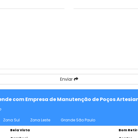
Enviar
atende com Empresa de Manutenção de Poços Artesian
o
Zona Sul
Zona Leste
Grande São Paulo
Bela Vista
Bom Retir