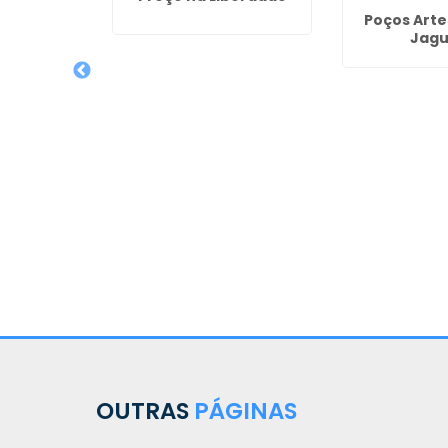
nto de
Poços Arte
ireito de
Jagu
s em São
ritiba
OUTRAS
PÁGINAS