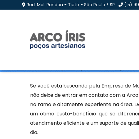
Rod. Mal. Rondon - Tietê - São Paulo / SP
(15) 9
Empresa de Manutençã
Home
»
Informações
»
Empresa de Manutenção de Poç
Se você está buscando pela Empresa de Man
não deixe de entrar em contato com a Arco 
no ramo e altamente experiente na área. 
um ótimo custo-benefício que se diferen
atendimento eficiente e um suporte de quali
dia.