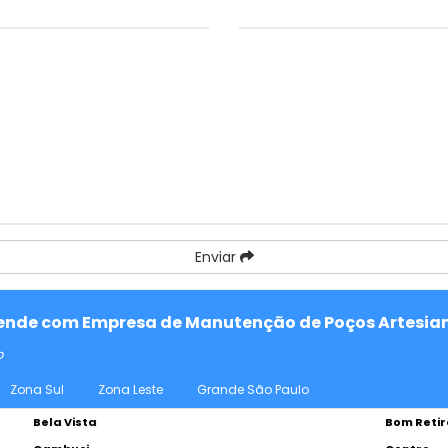
Enviar
atende com Empresa de Manutenção de Poços Artesian
o
Zona Sul
Zona Leste
Grande São Paulo
Bela Vista
Bom Retir