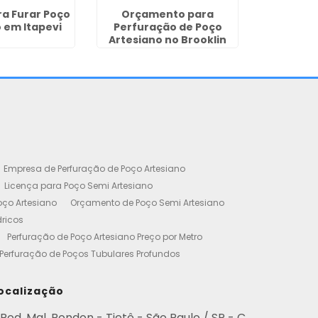
ra Furar Poço
Orçamento para
Licença 
 em Itapevi
Perfuração de Poço
Artesiano
Artesiano no Brooklin
- 
Empresa de Perfuração de Poço Artesiano
Licença para Poço Semi Artesiano
oço Artesiano
Orçamento de Poço Semi Artesiano
dricos
Perfuração de Poço Artesiano Preço por Metro
Perfuração de Poços Tubulares Profundos
cença Ambiental
Poço Artesiano Residencial Preço
etro de Perfuração de Poço Artesiano
ocalização
iano
Empresa de Perfuração de Poços
Rod. Mal. Rondon - Tietê - São Paulo / SP - C