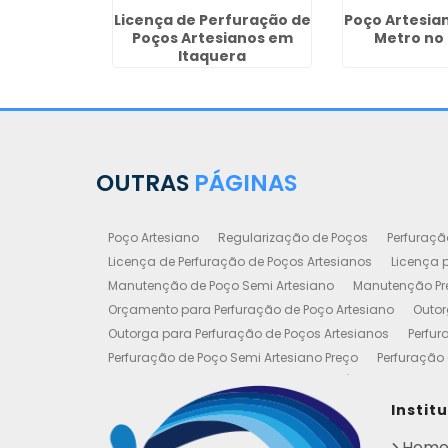
icença de
Licença de Perfuração de
Poço Artesia
de Poço
Poços Artesianos em
Metro no
 Ribeirão
Itaquera
o
OUTRAS
PÁGINAS
Poço Artesiano
Regularização de Poços
Perfuraçã
Licença de Perfuração de Poços Artesianos
Licença p
Manutenção de Poço Semi Artesiano
Manutenção Pre
Orçamento para Perfuração de Poço Artesiano
Outor
Outorga para Perfuração de Poços Artesianos
Perfur
Perfuração de Poço Semi Artesiano Preço
Perfuração 
Perfuração e Construção de Poços de Água
Poço Art
Poço Artesiano Valor Metro
Poço Semi Artesiano Man
Instit
Outorgas e Licenças de Poços Artesianos
Requerimen
Hom