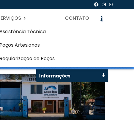
SERVIÇOS
CONTATO
Assistência Técnica
Poços Artesianos
São João - Curitiba
icite um Orçamento
Chame no WhatsApp
Regularização de Poços
Informações