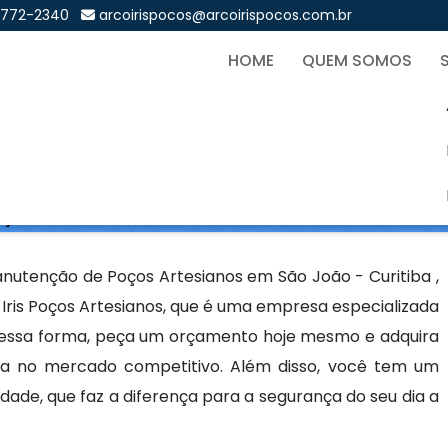
9772-2340
arcoirispocos@arcoirispocos.com.br
HOME
QUEM SOMOS
o de Poços Artesianos em 
Sol
os Artesianos em São João - Curitiba
utenção de Poços Artesianos em São João - Curitiba ,
Iris Poços Artesianos, que é uma empresa especializada
Dessa forma, peça um orçamento hoje mesmo e adquira
cia no mercado competitivo. Além disso, você tem um
dade, que faz a diferença para a segurança do seu dia a