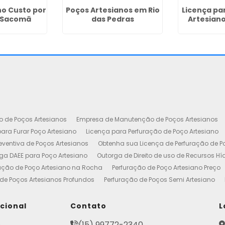
no Custo por
Poços Artesianos em Rio
Licença pa
 Sacomã
das Pedras
Artesiano
o de Poços Artesianos
Empresa de Manutenção de Poços Artesianos
ara Furar Poço Artesiano
Licença para Perfuração de Poço Artesiano
ventiva de Poços Artesianos
Obtenha sua Licença de Perfuração de P
ga DAEE para Poço Artesiano
Outorga de Direito de uso de Recursos Hí
ação de Poço Artesiano na Rocha
Perfuração de Poço Artesiano Preço
de Poços Artesianos Profundos
Perfuração de Poços Semi Artesiano
esiano 100 Metros
Poço Artesiano Custo por Metro
Poço Artesiano Li
utenção
Projeto de Perfuração de Poços Artesianos
Quanto Custa o M
ucional
Contato
L
to de Outorga de Direito de uso das Águas
Construção de Poço Artes
e
(15) 99772-2340