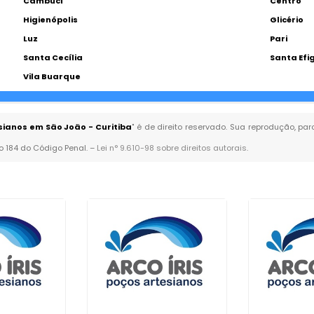
Cambuci
Centro
Higienópolis
Glicério
Luz
Pari
Santa Cecília
Santa Efi
Vila Buarque
ianos em São João - Curitiba
" é de direito reservado. Sua reprodução, par
go 184 do Código Penal. –
Lei n° 9.610-98 sobre direitos autorais
.