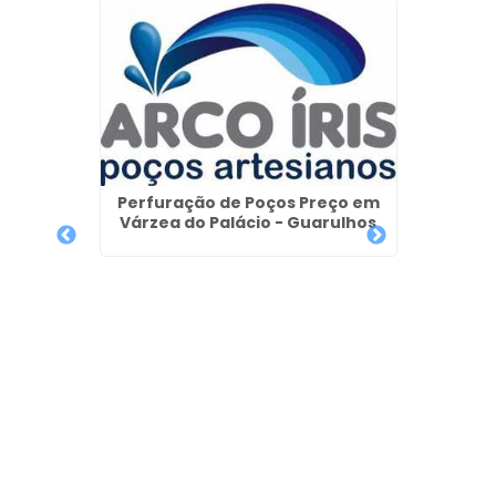
Perfuração de Poços Preço em
Várzea do Palácio - Guarulhos
Constr
l Preço
uarulhos