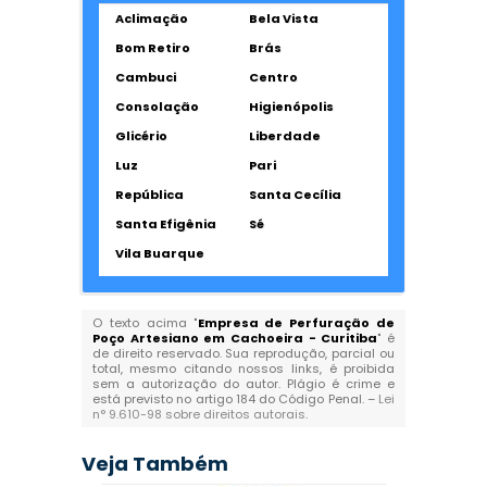
Aclimação
Bela Vista
Bom Retiro
Brás
Cambuci
Centro
Consolação
Higienópolis
Glicério
Liberdade
Luz
Pari
República
Santa Cecília
Santa Efigênia
Sé
Vila Buarque
O texto acima "
Empresa de Perfuração de
Poço Artesiano em Cachoeira - Curitiba
" é
de direito reservado. Sua reprodução, parcial ou
total, mesmo citando nossos links, é proibida
sem a autorização do autor. Plágio é crime e
está previsto no artigo 184 do Código Penal. –
Lei
n° 9.610-98 sobre direitos autorais
.
Veja Também