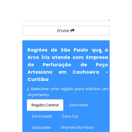
Enviar
Regiões de São Paulo que a
Arco Íris atende com Empresa
de Perfuração de Poço
Artesiano em Cachoeira -
Curitiba
Selecione uma região para solicitar um
orçamento
Região Central
Zona Norte
Zona Oeste
Zona Sul
Zona Leste
Grande São Paulo