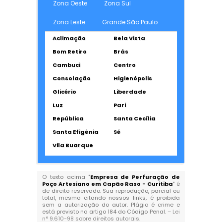
Zona Oeste
Zona Sul
Zona Leste
Grande São Paulo
Aclimação
Bela Vista
Bom Retiro
Brás
Cambuci
Centro
Consolação
Higienópolis
Glicério
Liberdade
Luz
Pari
República
Santa Cecília
Santa Efigênia
Sé
Vila Buarque
O texto acima "
Empresa de Perfuração de
Poço Artesiano em Capão Raso - Curitiba
" é
de direito reservado. Sua reprodução, parcial ou
total, mesmo citando nossos links, é proibida
sem a autorização do autor. Plágio é crime e
está previsto no artigo 184 do Código Penal. –
Lei
n° 9.610-98 sobre direitos autorais
.