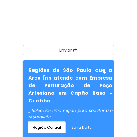
Enviar
Regiões de São Paulo que a
Arco Íris atende com Empresa
de Perfuração de Poço
Artesiano em Capão Raso -
Curitiba
Selecione uma região para solicitar um
orçamento
Região Central
Zona Norte