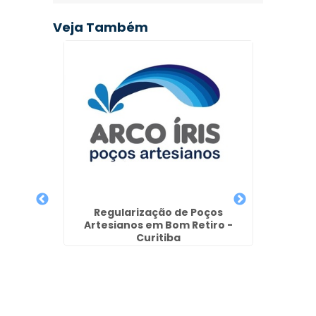
Veja Também
Empres
em J
ga de
Regularização de Poços
as em
Artesianos em Bom Retiro -
a
Curitiba