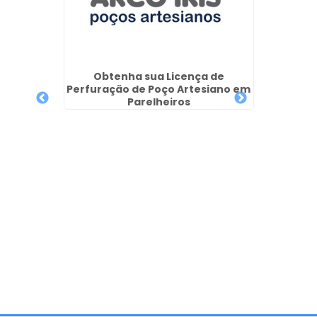
Poço S
 em
Obtenha sua Licença de
Perfuração de Poço Artesiano em
Parelheiros