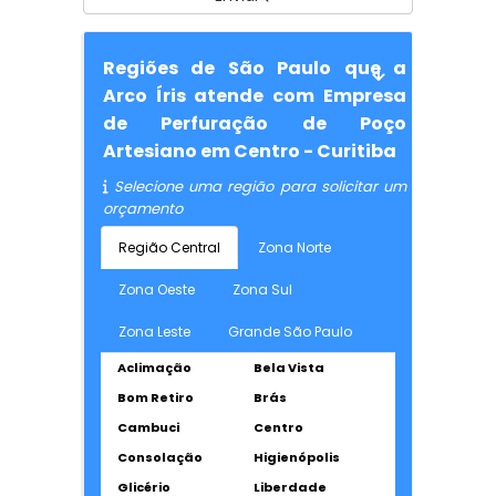
Regiões de São Paulo que a
Arco Íris atende com Empresa
de Perfuração de Poço
Artesiano em Centro - Curitiba
Selecione uma região para solicitar um
orçamento
Região Central
Zona Norte
Zona Oeste
Zona Sul
Zona Leste
Grande São Paulo
Aclimação
Bela Vista
Bom Retiro
Brás
Cambuci
Centro
Consolação
Higienópolis
Glicério
Liberdade