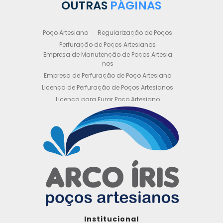
OUTRAS
PÁGINAS
Poço Artesiano
Regularização de Poços
Perfuração de Poços Artesianos
Empresa de Manutenção de Poços Artesia
nos
Empresa de Perfuração de Poço Artesiano
Licença de Perfuração de Poços Artesianos
Licença para Furar Poço Artesiano
Licença para Perfuração de Poço Artesiano
Licença para Poço Semi Artesiano
Manutenção de Poço Semi Artesiano
Manutenção Preventiva de Poços Artesiano
s
Obtenha sua Licença de Perfuração de Poç
o Artesiano
Orçamento de Poço Semi Artesiano
Orçamento para Perfuração de Poço Artesi
ano
Outorga DAEE para Poço Artesiano
Institucional