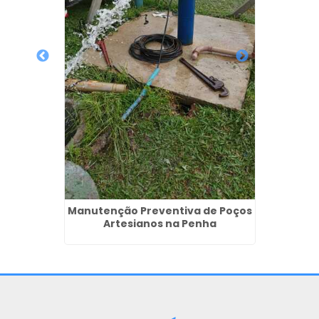
Poços
Poço A
 das
em 
Manutenção Preventiva de Poços
Artesianos na Penha