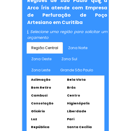
Regiões de São Paulo que a
Arco Íris atende com Empresa
de Perfuração de Poço
Artesiano em Curitiba
Selecione uma região para solicitar um
orçamento
Região Central
Zona Norte
Zona Oeste
Zona Sul
Zona Leste
Grande São Paulo
Aclimação
Bela Vista
Bom Retiro
Brás
Cambuci
Centro
Consolação
Higienópolis
Glicério
Liberdade
Luz
Pari
República
Santa Cecília