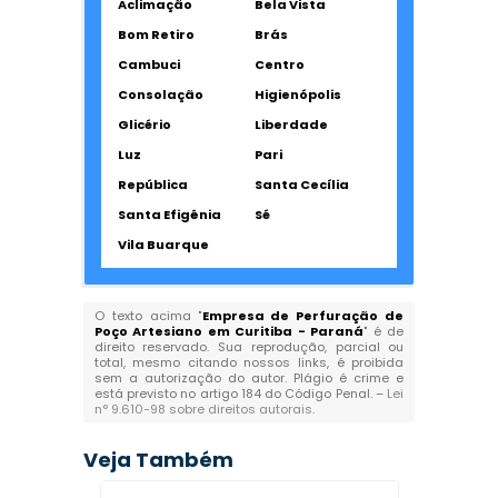
Aclimação
Bela Vista
Bom Retiro
Brás
Cambuci
Centro
Consolação
Higienópolis
Glicério
Liberdade
Luz
Pari
República
Santa Cecília
Santa Efigênia
Sé
Vila Buarque
O texto acima "
Empresa de Perfuração de
Poço Artesiano em Curitiba - Paraná
" é de
direito reservado. Sua reprodução, parcial ou
total, mesmo citando nossos links, é proibida
sem a autorização do autor. Plágio é crime e
está previsto no artigo 184 do Código Penal. –
Lei
n° 9.610-98 sobre direitos autorais
.
Veja Também