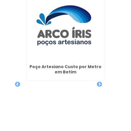
Perfur
Ro
biental
Poço Artesiano Custo por Metro
iba
em Betim