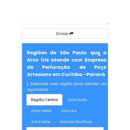
Enviar
Regiões de São Paulo que a
Arco Íris atende com Empresa
de Perfuração de Poço
Artesiano em Curitiba - Paraná
Selecione uma região para solicitar um
orçamento
Região Central
Zona Norte
Zona Oeste
Zona Sul
Zona Leste
Grande São Paulo