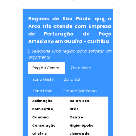
Regiões de São Paulo que a
Arco Íris atende com Empresa
de Perfuração de Poço
Artesiano em Guaíra - Curitiba
Selecione uma região para solicitar um
orçamento
Região Central
Zona Norte
Zona Oeste
Zona Sul
Zona Leste
Grande São Paulo
Aclimação
Bela Vista
Bom Retiro
Brás
Cambuci
Centro
Consolação
Higienópolis
Glicério
Liberdade