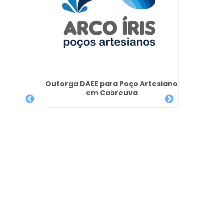
anos na
Outorga DAEE para Poço Artesiano
em Cabreuva
Manute
Ar