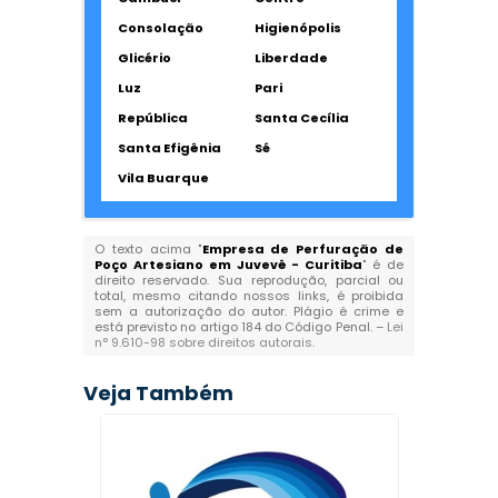
Consolação
Higienópolis
Glicério
Liberdade
Luz
Pari
República
Santa Cecília
Santa Efigênia
Sé
Vila Buarque
O texto acima "
Empresa de Perfuração de
Poço Artesiano em Juvevê - Curitiba
" é de
direito reservado. Sua reprodução, parcial ou
total, mesmo citando nossos links, é proibida
sem a autorização do autor. Plágio é crime e
está previsto no artigo 184 do Código Penal. –
Lei
n° 9.610-98 sobre direitos autorais
.
Veja Também