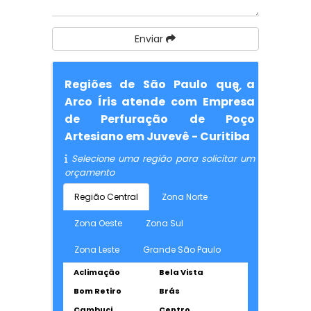
Enviar
Regiões de São Paulo que a
Arco Íris atende com Empresa
de Perfuração de Poço
Artesiano em Juvevê - Curitiba
Selecione uma região para solicitar um
orçamento
Região Central
Zona Norte
Zona Oeste
Zona Sul
Zona Leste
Grande São Paulo
Aclimação
Bela Vista
Bom Retiro
Brás
Cambuci
Centro