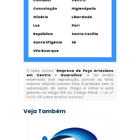
Cambuci
Centro
Consolação
Higienópolis
Glicério
Liberdade
Luz
Pari
República
Santa Cecília
Santa Efigênia
Sé
Vila Buarque
O texto acima "
Empresa de Poço Artesiano
em Centro - Guarulhos
" é de direito
reservado. Sua reprodução, parcial ou total,
mesmo citando nossos links, é proibida sem a
autorização do autor. Plágio é crime e está
previsto no artigo 184 do Código Penal. –
Lei n°
9.610-98 sobre direitos autorais
.
Veja Também