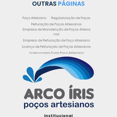
OUTRAS
PÁGINAS
Poço Artesiano
Regularização de Poços
Perfuração de Poços Artesianos
Empresa de Manutenção de Poços Artesia
nos
Empresa de Perfuração de Poço Artesiano
Licença de Perfuração de Poços Artesianos
Licença para Furar Poço Artesiano
Licença para Perfuração de Poço Artesiano
Licença para Poço Semi Artesiano
Manutenção de Poço Semi Artesiano
Manutenção Preventiva de Poços Artesiano
s
Obtenha sua Licença de Perfuração de Poç
o Artesiano
Orçamento de Poço Semi Artesiano
Orçamento para Perfuração de Poço Artesi
ano
Outorga DAEE para Poço Artesiano
Institucional