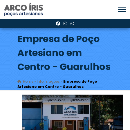
Empresa de Poço
Artesiano em
Centro - Guarulhos
Home
»
Informações
»
Empresa de Poço
Artesiano em Centro - Guarulhos