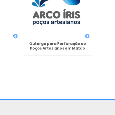
 em
Outorga para Perfuração de
Qu
Poços Artesianos em Matão
Perfur