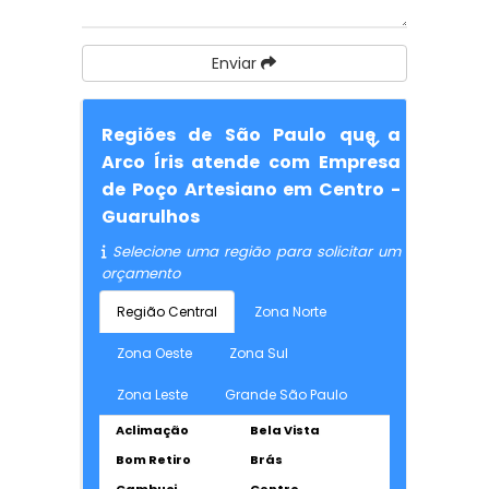
Enviar
Regiões de São Paulo que a
Arco Íris atende com Empresa
de Poço Artesiano em Centro -
Guarulhos
Selecione uma região para solicitar um
orçamento
Região Central
Zona Norte
Zona Oeste
Zona Sul
Zona Leste
Grande São Paulo
Aclimação
Bela Vista
Bom Retiro
Brás