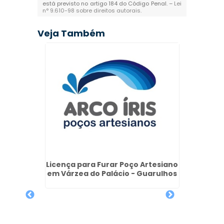
está previsto no artigo 184 do Código Penal. –
Lei
n° 9.610-98 sobre direitos autorais
.
Veja Também
siano
Licença para Furar Poço Artesiano
Poços 
tro -
em Várzea do Palácio - Guarulhos