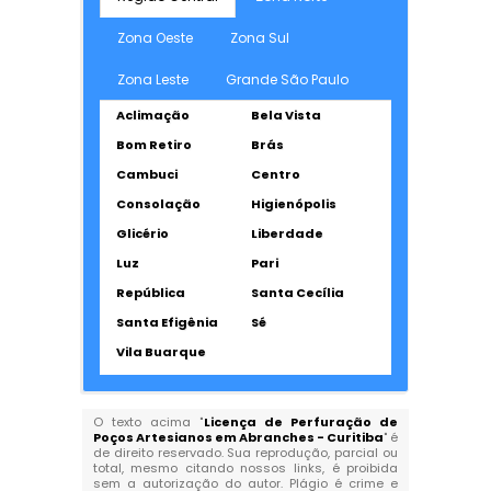
Zona Oeste
Zona Sul
Zona Leste
Grande São Paulo
Aclimação
Bela Vista
Bom Retiro
Brás
Cambuci
Centro
Consolação
Higienópolis
Glicério
Liberdade
Luz
Pari
República
Santa Cecília
Santa Efigênia
Sé
Vila Buarque
O texto acima "
Licença de Perfuração de
Poços Artesianos em Abranches - Curitiba
" é
de direito reservado. Sua reprodução, parcial ou
total, mesmo citando nossos links, é proibida
sem a autorização do autor. Plágio é crime e