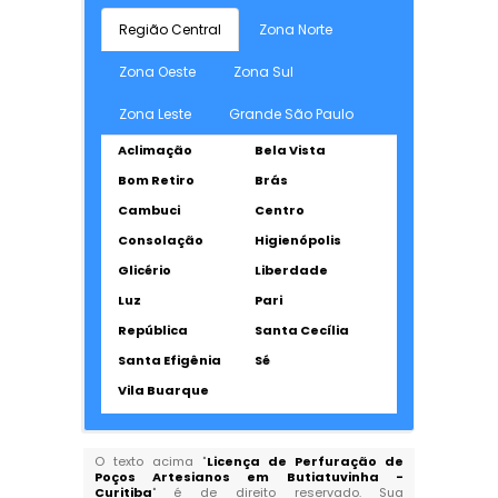
Região Central
Zona Norte
Zona Oeste
Zona Sul
Zona Leste
Grande São Paulo
Aclimação
Bela Vista
Bom Retiro
Brás
Cambuci
Centro
Consolação
Higienópolis
Glicério
Liberdade
Luz
Pari
República
Santa Cecília
Santa Efigênia
Sé
Vila Buarque
O texto acima "
Licença de Perfuração de
Poços Artesianos em Butiatuvinha -
Curitiba
" é de direito reservado. Sua