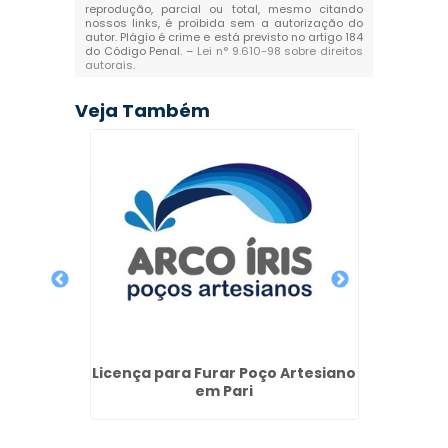
reprodução, parcial ou total, mesmo citando
nossos links, é proibida sem a autorização do
autor. Plágio é crime e está previsto no artigo 184
do Código Penal. –
Lei n° 9.610-98 sobre direitos
autorais
.
Veja Também
Man
Art
 de
Licença para Furar Poço Artesiano
iano em
em Pari