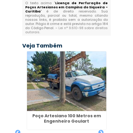
O texto acima "
Licença de Perfuração de
Poços Artesianos em Campina do Siqueira -
Curitiba
" é de direito reservado. Sua
reprodução, parcial ou total, mesmo citando
nossos links, é proibida sem a autorização do
autor. Plágio é crime e está previsto no artigo 184
do Código Penal. –
Lei n° 9.610-98 sobre direitos
autorais
.
Veja Também
Semi
Poço Artesiano 100 Metros em
Poços 
aba
Engenheiro Goulart