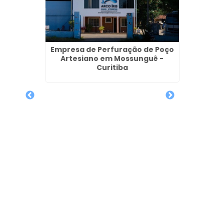
Empresa de Perfuração de Poço
Artesiano em Mossunguê -
Curitiba
 Metro
Qu
Perfur