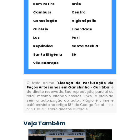
Bom Retiro
Brás
Cambuci
Centro
Consolação
Higienópolis
Glicério
Liberdade
Luz
Pari
República
Santa Cecília
Santa Efigênia
Sé
Vila Buarque
O texto acima "
Licença de Perfuração de
Poços Artesianos em Ganchinho - Curitiba
" é
de direito reservado. Sua reprodução, parcial ou
total, mesmo citando nossos links, é proibida
sem a autorização do autor. Plágio é crime e
está previsto no artigo 184 do Código Penal. –
Lei
n° 9.610-98 sobre direitos autorais
.
Veja Também