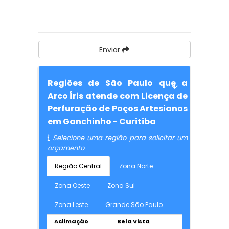
Enviar
Regiões de São Paulo que a
Arco Íris atende com Licença de
Perfuração de Poços Artesianos
em Ganchinho - Curitiba
Selecione uma região para solicitar um
orçamento
Região Central
Zona Norte
Zona Oeste
Zona Sul
Zona Leste
Grande São Paulo
Aclimação
Bela Vista