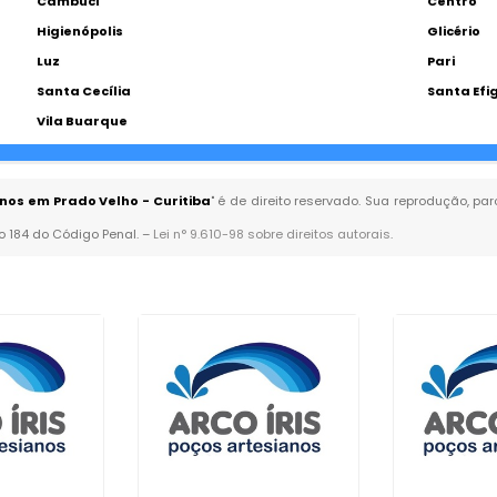
Cambuci
Centro
Higienópolis
Glicério
Luz
Pari
Santa Cecília
Santa Efi
Vila Buarque
nos em Prado Velho - Curitiba
" é de direito reservado. Sua reprodução, pa
go 184 do Código Penal. –
Lei n° 9.610-98 sobre direitos autorais
.