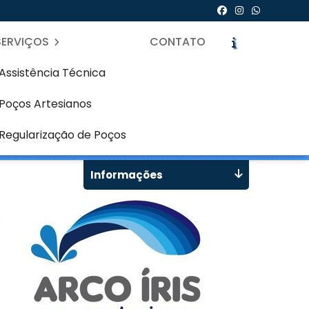
SERVIÇOS
CONTATO
Assistência Técnica
Poços Artesianos
ado Velho - Curitiba
icite um Orçamento
Chame no WhatsApp
Regularização de Poços
Informações