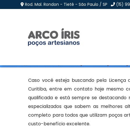
Rod. Mal. Rondon - Tietê - São Paulo / SP
(15) 9
Licença de Perfuração
Home
»
Informações
»
Licença de Perfuração de Poço
Caso você esteja buscando pela Licença 
Curitiba, entre em contato hoje mesmo c
qualificada e está sempre se destacando 
especializados que sabem as melhores al
completo para todos que utilizam poços art
custo-benefício excelente.