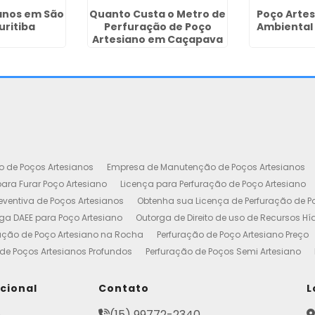
anos em São
Quanto Custa o Metro de
Poço Artes
uritiba
Perfuração de Poço
Ambiental
Artesiano em Caçapava
o de Poços Artesianos
Empresa de Manutenção de Poços Artesianos
ara Furar Poço Artesiano
Licença para Perfuração de Poço Artesiano
ventiva de Poços Artesianos
Obtenha sua Licença de Perfuração de P
ga DAEE para Poço Artesiano
Outorga de Direito de uso de Recursos Hí
ação de Poço Artesiano na Rocha
Perfuração de Poço Artesiano Preço
de Poços Artesianos Profundos
Perfuração de Poços Semi Artesiano
esiano 100 Metros
Poço Artesiano Custo por Metro
Poço Artesiano Li
utenção
Projeto de Perfuração de Poços Artesianos
Quanto Custa o M
ucional
Contato
L
to de Outorga de Direito de uso das Águas
Construção de Poço Artes
e
(15) 99772-2340