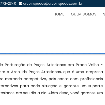
9772-2340
arcoirispocos@arcoirispocos.com.br
HOME
QUEM SOMOS
 de Poços Artesianos em Pr
Sol
s Artesianos em Prado Velho - Curitiba
de Perfuração de Poços Artesianos em Prado Velho -
om a Arco Iris Poços Artesianos, que é uma empresa
no mercado competitivo, pois conta com profissionais
ternativas para cada situação e garante um suporte
esianos em seu dia a dia. Além disso, você garante um