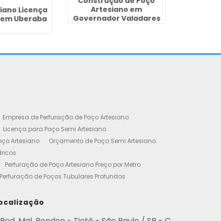
Construção de Poço
Poço Tub
Artesiano em
em 
iano Licença
Governador Valadares
 em Uberaba
Empresa de Perfuração de Poço Artesiano
Licença para Poço Semi Artesiano
oço Artesiano
Orçamento de Poço Semi Artesiano
dricos
Perfuração de Poço Artesiano Preço por Metro
Perfuração de Poços Tubulares Profundos
cença Ambiental
Poço Artesiano Residencial Preço
etro de Perfuração de Poço Artesiano
ocalização
iano
Empresa de Perfuração de Poços
Rod. Mal. Rondon - Tietê - São Paulo / SP - C