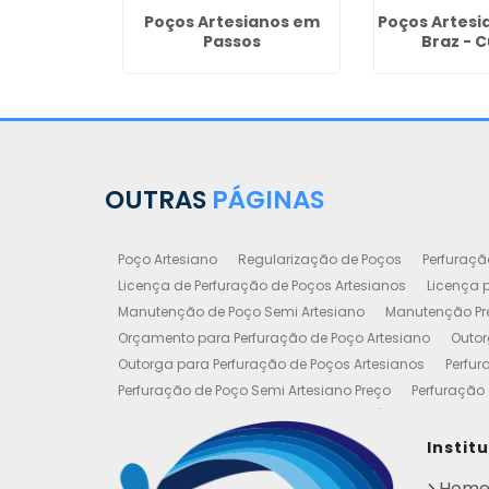
 de Poços
Poços Artesianos em
Poços Artesi
deiros
Passos
Braz - C
OUTRAS
PÁGINAS
Poço Artesiano
Regularização de Poços
Perfuraçã
Licença de Perfuração de Poços Artesianos
Licença p
Manutenção de Poço Semi Artesiano
Manutenção Pre
Orçamento para Perfuração de Poço Artesiano
Outor
Outorga para Perfuração de Poços Artesianos
Perfur
Perfuração de Poço Semi Artesiano Preço
Perfuração 
Perfuração e Construção de Poços de Água
Poço Art
Poço Artesiano Valor Metro
Poço Semi Artesiano Man
Instit
Outorgas e Licenças de Poços Artesianos
Requerimen
Hom