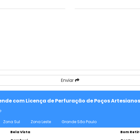
Enviar
tende com Licença de Perfuração de Poços Artesianos
o
Zona Sul
Zona Leste
Grande São Paulo
Bela Vista
Bom Retir