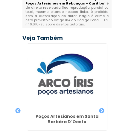
Poços Artesianos em Rebouças - Curitiba
" é
de direito reservado. Sua reprodução, parcial ou
total, mesmo citando nossos links, é proibida
sem a autorização do autor. Plágio é crime e
está previsto no artigo 184 do Código Penal. –
Lei
n° 9.610-98 sobre direitos autorais
.
Veja Também
e Poço
ra
Poço A
Poços Artesianos em Santa
Barbára D`Oeste