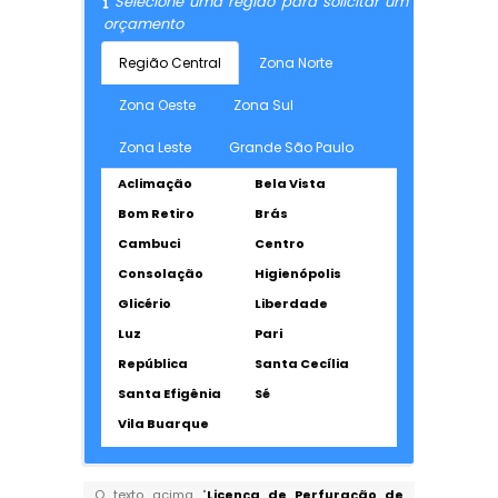
Selecione uma região para solicitar um
orçamento
Região Central
Zona Norte
Zona Oeste
Zona Sul
Zona Leste
Grande São Paulo
Aclimação
Bela Vista
Bom Retiro
Brás
Cambuci
Centro
Consolação
Higienópolis
Glicério
Liberdade
Luz
Pari
República
Santa Cecília
Santa Efigênia
Sé
Vila Buarque
O texto acima "
Licença de Perfuração de