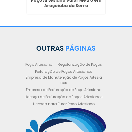
Poço Artesiano Valor Metro em
Poço 
Araçoiaba da Serra
OUTRAS
PÁGINAS
Poço Artesiano
Regularização de Poços
Perfuração de Poços Artesianos
Empresa de Manutenção de Poços Artesia
nos
Empresa de Perfuração de Poço Artesiano
Licença de Perfuração de Poços Artesianos
Licença para Furar Poço Artesiano
Licença para Perfuração de Poço Artesiano
Licença para Poço Semi Artesiano
Manutenção de Poço Semi Artesiano
Manutenção Preventiva de Poços Artesiano