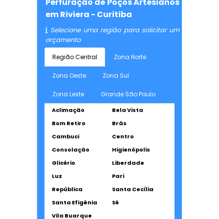
Perfuração de Poços Artesianos
em Riviera - Curitiba
Selecione uma região para solicitar um
orçamento
Região Central
Zona Norte
Zona Oeste
Zona Sul
Zona Leste
Grande São Paulo
Aclimação
Bela Vista
Bom Retiro
Brás
Cambuci
Centro
Consolação
Higienópolis
Glicério
Liberdade
Luz
Pari
República
Santa Cecília
Santa Efigênia
Sé
Vila Buarque