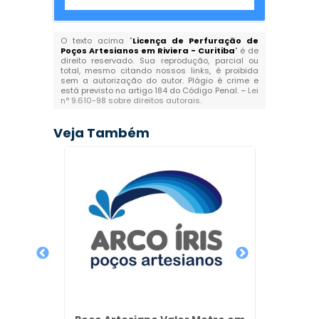
O texto acima "
Licença de Perfuração de
Poços Artesianos em Riviera - Curitiba
" é de
direito reservado. Sua reprodução, parcial ou
total, mesmo citando nossos links, é proibida
sem a autorização do autor. Plágio é crime e
está previsto no artigo 184 do Código Penal. –
Lei
n° 9.610-98 sobre direitos autorais
.
Veja Também
r em