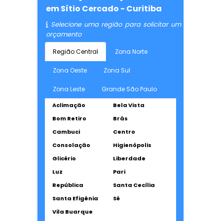
em Sítio Cercado - Curitiba
Selecione uma região para solicitar um
orçamento
Região Central
Zona Norte
Zona Oeste
Zona Sul
Zona Leste
Grande São Paulo
Aclimação
Bela Vista
Bom Retiro
Brás
Cambuci
Centro
Consolação
Higienópolis
Glicério
Liberdade
Luz
Pari
República
Santa Cecília
Santa Efigênia
Sé
Vila Buarque