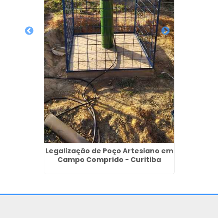
 de
Poço 
iano na
Legalização de Poço Artesiano em
Campo Comprido - Curitiba