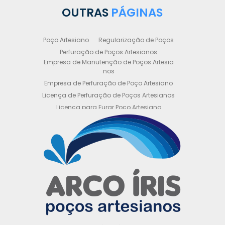
OUTRAS
PÁGINAS
Poço Artesiano
Regularização de Poços
Perfuração de Poços Artesianos
Empresa de Manutenção de Poços Artesia
nos
Empresa de Perfuração de Poço Artesiano
Licença de Perfuração de Poços Artesianos
Licença para Furar Poço Artesiano
Licença para Perfuração de Poço Artesiano
Licença para Poço Semi Artesiano
Manutenção de Poço Semi Artesiano
Manutenção Preventiva de Poços Artesiano
s
Obtenha sua Licença de Perfuração de Poç
o Artesiano
Orçamento de Poço Semi Artesiano
Orçamento para Perfuração de Poço Artesi
ano
Outorga DAEE para Poço Artesiano