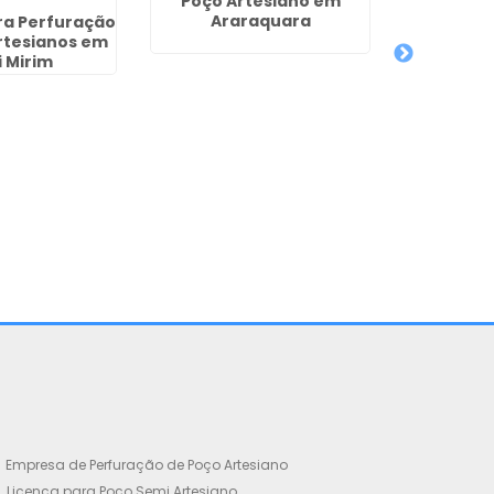
Poço Artesiano em
Araraquara
ra Perfuração
rtesianos em
 Mirim
Empresa de Perfuração de Poço Artesiano
Licença para Poço Semi Artesiano