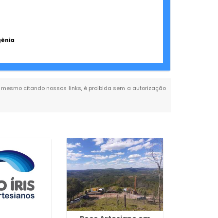
gênia
al, mesmo citando nossos links, é proibida sem a autorização
Empresa 
de Poço
Morr
Gu