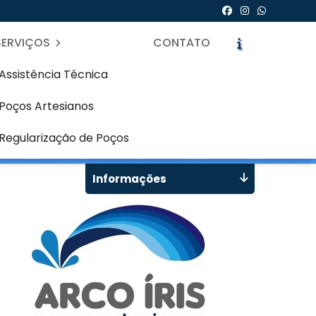
SERVIÇOS
CONTATO
Assistência Técnica
Poços Artesianos
 - Curitiba
icite um Orçamento
Chame no WhatsApp
Regularização de Poços
Informações