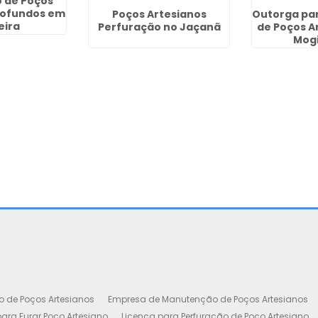
 de Poços
rofundos em
Poços Artesianos
Outorga pa
eira
Perfuração no Jaçanã
de Poços A
Mogi
o de Poços Artesianos
Empresa de Manutenção de Poços Artesianos
ara Furar Poço Artesiano
Licença para Perfuração de Poço Artesiano