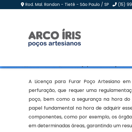
Rod. Mal. Rondon - Tietê - São Paulo / SP
(15) 9
Licença para Furar Po
Home
»
Informações
»
Licença para Furar Poço Artes
A Licença para Furar Poço Artesiano em 
perfuração, que requer uma regulamenta
poço, bem como a segurança na hora do 
papel fundamental na hora de adquirir ess
componentes, como por exemplo, os órgãos
em determinadas áreas, garantindo um resul