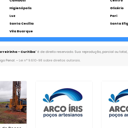
Cambuci
Centro
Higienópolis
Glicério
Luz
Pari
Santa Cecília
Santa Efi
Vila Buarque
rreirinha - Curitiba
" é de direito reservado. Sua reprodução, parcial ou tot
igo Penal. –
Lei n° 9.610-98 sobre direitos autorais
.