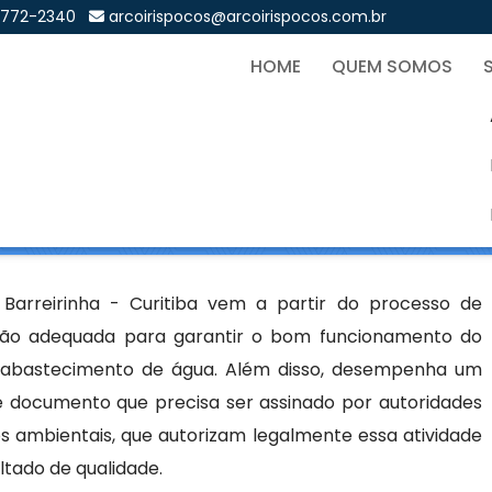
9772-2340
arcoirispocos@arcoirispocos.com.br
HOME
QUEM SOMOS
ço Artesiano em Barreirinha
Sol
iano em Barreirinha - Curitiba
Barreirinha - Curitiba vem a partir do processo de
ção adequada para garantir o bom funcionamento do
abastecimento de água. Além disso, desempenha um
e documento que precisa ser assinado por autoridades
 ambientais, que autorizam legalmente essa atividade
tado de qualidade.