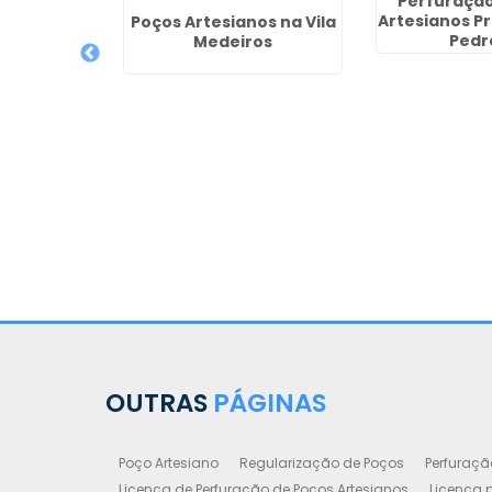
Perfuração
Artesianos P
o Valor em
Poços Artesianos na Vila
Pedr
aro
Medeiros
OUTRAS
PÁGINAS
Poço Artesiano
Regularização de Poços
Perfuraçã
Licença de Perfuração de Poços Artesianos
Licença p