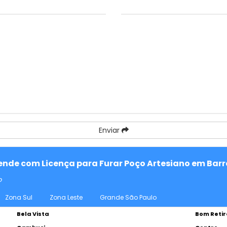
Enviar
tende com Licença para Furar Poço Artesiano em Barre
o
Zona Sul
Zona Leste
Grande São Paulo
Bela Vista
Bom Retir