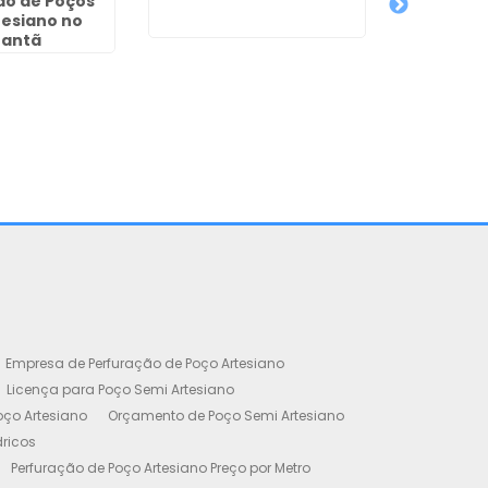
ão de Poços
tesiano no
Outorga 
tantã
Artesian
Empresa de Perfuração de Poço Artesiano
Licença para Poço Semi Artesiano
oço Artesiano
Orçamento de Poço Semi Artesiano
dricos
Perfuração de Poço Artesiano Preço por Metro