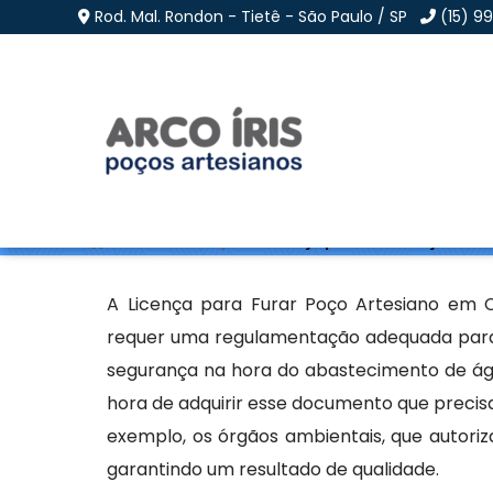
Rod. Mal. Rondon - Tietê - São Paulo / SP
(15) 9
Licença para Furar Po
Home
»
Informações
»
Licença para Furar Poço Artes
A Licença para Furar Poço Artesiano em C
requer uma regulamentação adequada para
segurança na hora do abastecimento de á
hora de adquirir esse documento que preci
exemplo, os órgãos ambientais, que autori
garantindo um resultado de qualidade.