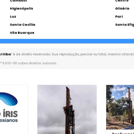
Cambuci
Centro
Higienópolis
Glicério
Luz
Pari
Santa Cecília
Santa Efi
Vila Buarque
ritiba
" é de direito reservado. Sua reprodução, parcial ou total, mesmo citand
n° 9.610-98 sobre direitos autorais
.