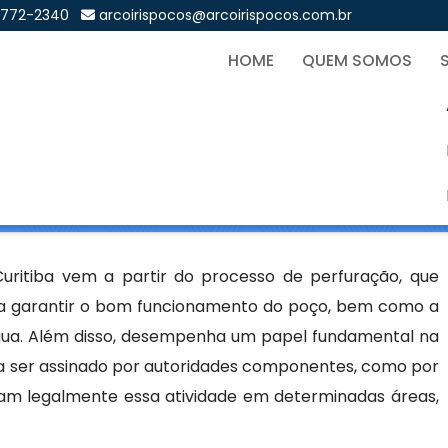
9772-2340
arcoirispocos@arcoirispocos.com.br
HOME
QUEM SOMOS
ço Artesiano em Curitiba
Sol
iano em Curitiba
uritiba vem a partir do processo de perfuração, que
 garantir o bom funcionamento do poço, bem como a
gua. Além disso, desempenha um papel fundamental na
sa ser assinado por autoridades componentes, como por
zam legalmente essa atividade em determinadas áreas,