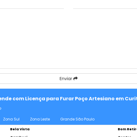
Enviar
tende com Licença para Furar Poço Artesiano em Curi
o
Zona Sul
Zona Leste
Grande São Paulo
Bela Vista
Bom Retir