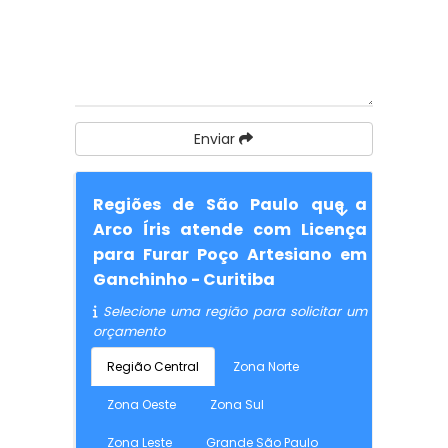
Enviar
Regiões de São Paulo que a
Arco Íris atende com Licença
para Furar Poço Artesiano em
Ganchinho - Curitiba
Selecione uma região para solicitar um
orçamento
Região Central
Zona Norte
Zona Oeste
Zona Sul
Zona Leste
Grande São Paulo