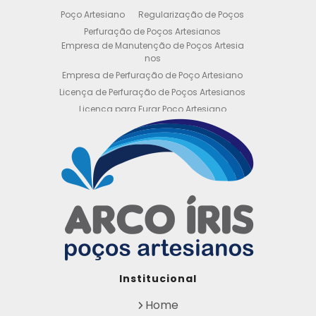
Poço Artesiano
Regularização de Poços
Perfuração de Poços Artesianos
Empresa de Manutenção de Poços Artesia
nos
Empresa de Perfuração de Poço Artesiano
Licença de Perfuração de Poços Artesianos
Licença para Furar Poço Artesiano
Licença para Perfuração de Poço Artesiano
Licença para Poço Semi Artesiano
Manutenção de Poço Semi Artesiano
Manutenção Preventiva de Poços Artesiano
s
Obtenha sua Licença de Perfuração de Poç
o Artesiano
Orçamento de Poço Semi Artesiano
Orçamento para Perfuração de Poço Artesi
ano
Outorga DAEE para Poço Artesiano
Institucional
Outorga de Direito de uso de Recursos Hídri
cos
Home
Outorga para Perfuração de Poços Artesia