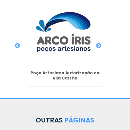
Empre
Artesi
ulares
uçá
Poço Artesiano Autorização na
Vila Carrão
OUTRAS
PÁGINAS