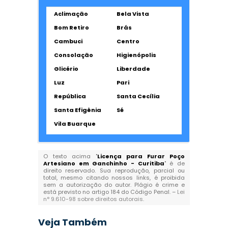
Aclimação
Bela Vista
Bom Retiro
Brás
Cambuci
Centro
Consolação
Higienópolis
Glicério
Liberdade
Luz
Pari
República
Santa Cecília
Santa Efigênia
Sé
Vila Buarque
O texto acima "
Licença para Furar Poço
Artesiano em Ganchinho - Curitiba
" é de
direito reservado. Sua reprodução, parcial ou
total, mesmo citando nossos links, é proibida
sem a autorização do autor. Plágio é crime e
está previsto no artigo 184 do Código Penal. –
Lei
n° 9.610-98 sobre direitos autorais
.
Veja Também