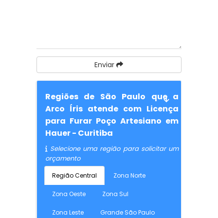
Enviar
Regiões de São Paulo que a
Arco Íris atende com Licença
para Furar Poço Artesiano em
Hauer - Curitiba
Selecione uma região para solicitar um
orçamento
Região Central
Zona Norte
Zona Oeste
Zona Sul
Zona Leste
Grande São Paulo