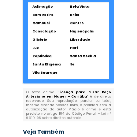
Aclimação
Bela Vista
Bom Retiro
Brás
Cambuci
Centro
Consolação
Higienópolis
Glicério
Liberdade
Luz
Pari
República
Santa Cecília
Santa Efigênia
Sé
Vila Buarque
O texto acima "
Licença para Furar Poço
Artesiano em Hauer - Curitiba
" é de direito
reservado. Sua reprodução, parcial ou total,
mesmo citando nossos links, é proibida sem a
autorização do autor. Plágio é crime e está
previsto no artigo 184 do Código Penal. –
Lei n°
9.610-98 sobre direitos autorais
.
Veja Também