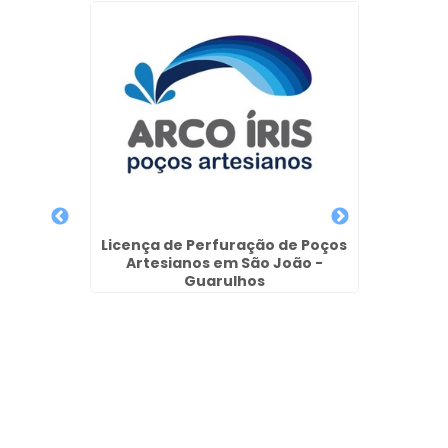
dira
Licença de Perfuração de Poços
Artesianos em São João -
Guarulhos
Perfu
e