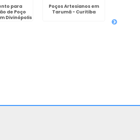
nto para
Poços Artesianos em
ão de Poço
Tarumã - Curitiba
m Divinópolis
Legaliz
Artes