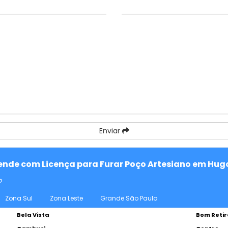
Enviar
atende com Licença para Furar Poço Artesiano em Hug
o
Zona Sul
Zona Leste
Grande São Paulo
Bela Vista
Bom Retir