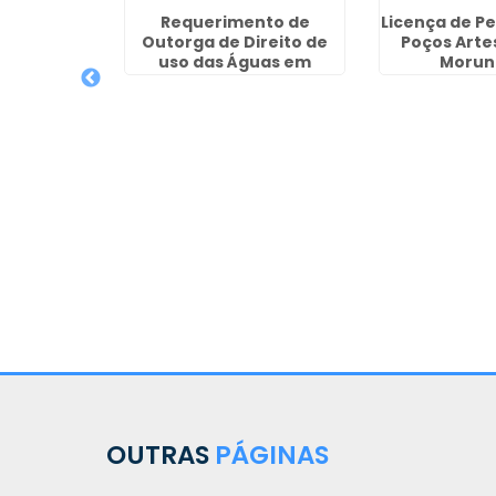
cenças de
Requerimento de
Licença de P
ianos em
Outorga de Direito de
Poços Arte
arulhos
uso das Águas em
Morun
Bananal - Guarulhos
OUTRAS
PÁGINAS