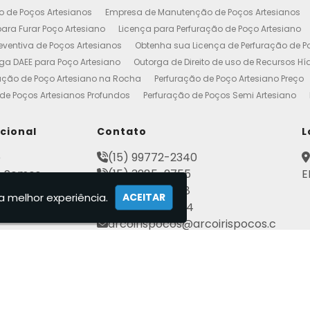
o de Poços Artesianos
Empresa de Manutenção de Poços Artesianos
ara Furar Poço Artesiano
Licença para Perfuração de Poço Artesiano
ventiva de Poços Artesianos
Obtenha sua Licença de Perfuração de P
ga DAEE para Poço Artesiano
Outorga de Direito de uso de Recursos Hí
ação de Poço Artesiano na Rocha
Perfuração de Poço Artesiano Preço
de Poços Artesianos Profundos
Perfuração de Poços Semi Artesiano
esiano 100 Metros
Poço Artesiano Custo por Metro
Poço Artesiano Li
utenção
Projeto de Perfuração de Poços Artesianos
Quanto Custa o M
ucional
Contato
L
to de Outorga de Direito de uso das Águas
Construção de Poço Artes
e
(15) 99772-2340
esiano
Licença de Poço Artesiano
Manutenção de Poço Artesiano
 Somos
(15) 3285-2755
E
reço
Poço Artesiano Autorização
Poço Tubular Profundo
Poços Art
ato
(15) 3282-2568
tenção de Poço Artesiano
Poços Artesianos
Empresa de Poços Art
a melhor experiência.
ACEITAR
mações
(15) 99802-7184
Artesianos Manutenção
Outorga Poços Artesianos
Poço Artesiano 
arcoirispocos@arcoirispocos.c
al
Conserto de Bombas de Poço Artesiano
Perfuração de Poços
Se
om.br