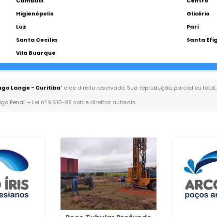
Cambuci
Centro
Higienópolis
Glicério
Luz
Pari
Santa Cecília
Santa Efi
Vila Buarque
ugo Lange - Curitiba
" é de direito reservado. Sua reprodução, parcial ou tot
igo Penal. –
Lei n° 9.610-98 sobre direitos autorais
.