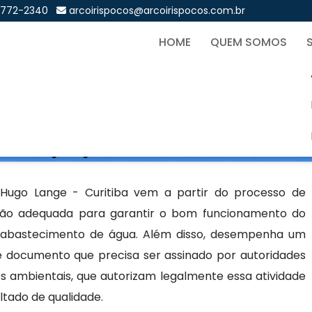
9772-2340
arcoirispocos@arcoirispocos.com.br
HOME
QUEM SOMOS
ço Artesiano em Hugo Lange
Sol
iano em Hugo Lange - Curitiba
Hugo Lange - Curitiba vem a partir do processo de
ção adequada para garantir o bom funcionamento do
abastecimento de água. Além disso, desempenha um
e documento que precisa ser assinado por autoridades
 ambientais, que autorizam legalmente essa atividade
tado de qualidade.