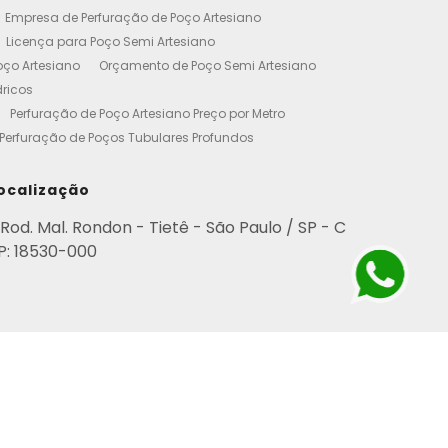
Empresa de Perfuração de Poço Artesiano
Licença para Poço Semi Artesiano
oço Artesiano
Orçamento de Poço Semi Artesiano
dricos
Perfuração de Poço Artesiano Preço por Metro
Perfuração de Poços Tubulares Profundos
cença Ambiental
Poço Artesiano Residencial Preço
etro de Perfuração de Poço Artesiano
ocalização
iano
Empresa de Perfuração de Poços
Rod. Mal. Rondon - Tietê - São Paulo / SP - C
Perfuração de Poço Artesiano
P: 18530-000
esianos Residencial
Poços Artesianos Valor
esianos
Poços Artesianos Perfuração
para Empresas
Poço Artesiano em Condomínio
rviço de Perfuração de Poços Artesianos