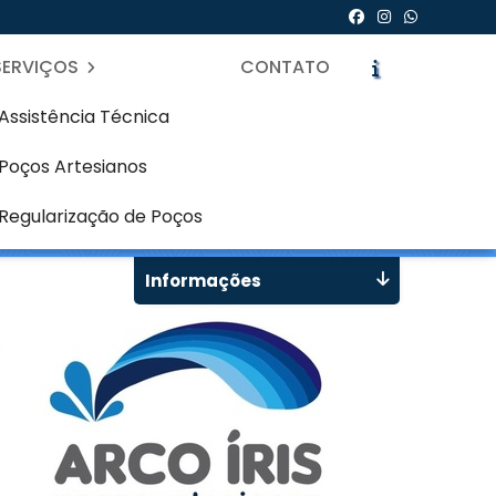
SERVIÇOS
CONTATO
Assistência Técnica
Poços Artesianos
 - Curitiba
icite um Orçamento
Chame no WhatsApp
Regularização de Poços
Informações