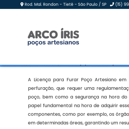
Rod. Mal. Rondon - Tietê - São Paulo / SP
(15) 9
Licença para Furar Po
Home
»
Informações
»
Licença para Furar Poço Artes
A Licença para Furar Poço Artesiano em 
perfuração, que requer uma regulamenta
poço, bem como a segurança na hora do 
papel fundamental na hora de adquirir ess
componentes, como por exemplo, os órgãos
em determinadas áreas, garantindo um resul