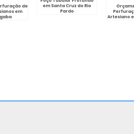
Poço Tubular Profundo
em Santa Cruz do Rio
erfuração de
Orçame
Pardo
sianos em
Perfuraç
gaba
Artesiano e