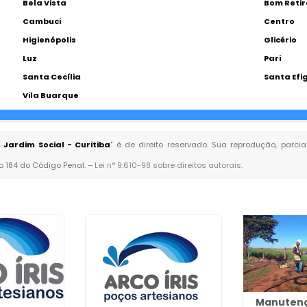
Bela Vista
Bom Retir
Cambuci
Centro
Higienópolis
Glicério
Luz
Pari
Santa Cecília
Santa Efi
Vila Buarque
Jardim Social - Curitiba
" é de direito reservado. Sua reprodução, parci
go 184 do Código Penal. –
Lei n° 9.610-98 sobre direitos autorais
.
Manutenç