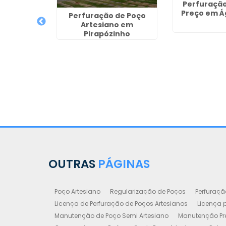
Perfuração
Preço em Á
Perfuração de Poço
Artesiano em
anutenção
Pirapózinho
siano em
qui
OUTRAS
PÁGINAS
Poço Artesiano
Regularização de Poços
Perfuraçã
Licença de Perfuração de Poços Artesianos
Licença p
Manutenção de Poço Semi Artesiano
Manutenção Pre