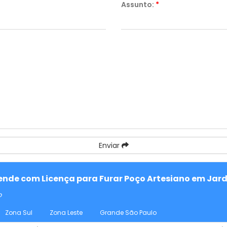
Assunto:
*
Enviar
tende com Licença para Furar Poço Artesiano em Jard
o
Zona Sul
Zona Leste
Grande São Paulo