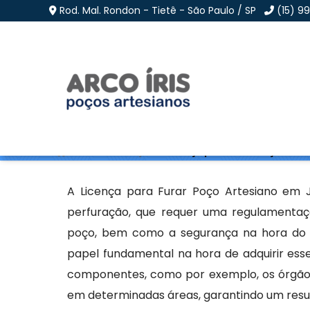
Rod. Mal. Rondon - Tietê - São Paulo / SP
(15) 9
Licença para Furar Po
Home
»
Informações
»
Licença para Furar Poço Artes
A Licença para Furar Poço Artesiano em J
perfuração, que requer uma regulamenta
poço, bem como a segurança na hora do 
papel fundamental na hora de adquirir ess
componentes, como por exemplo, os órgãos
em determinadas áreas, garantindo um resul