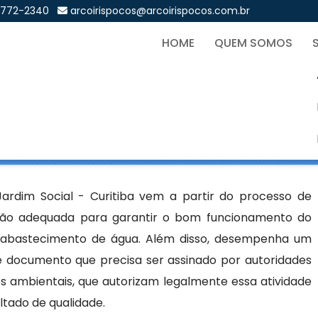
9772-2340
arcoirispocos@arcoirispocos.com.br
HOME
QUEM SOMOS
ço Artesiano em Jardim Soci
Sol
iano em Jardim Social - Curitiba
ardim Social - Curitiba vem a partir do processo de
ção adequada para garantir o bom funcionamento do
abastecimento de água. Além disso, desempenha um
e documento que precisa ser assinado por autoridades
 ambientais, que autorizam legalmente essa atividade
tado de qualidade.