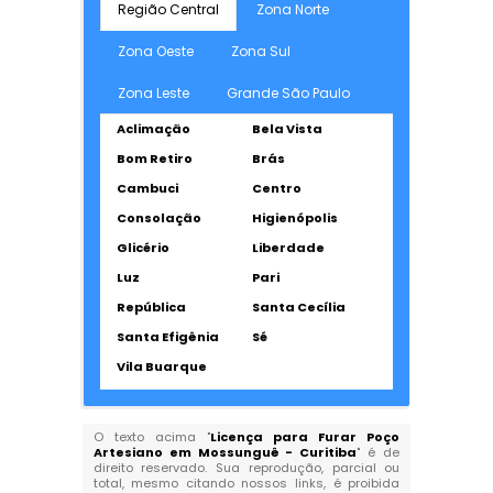
Região Central
Zona Norte
Zona Oeste
Zona Sul
Zona Leste
Grande São Paulo
Aclimação
Bela Vista
Bom Retiro
Brás
Cambuci
Centro
Consolação
Higienópolis
Glicério
Liberdade
Luz
Pari
República
Santa Cecília
Santa Efigênia
Sé
Vila Buarque
O texto acima "
Licença para Furar Poço
Artesiano em Mossunguê - Curitiba
" é de
direito reservado. Sua reprodução, parcial ou
total, mesmo citando nossos links, é proibida