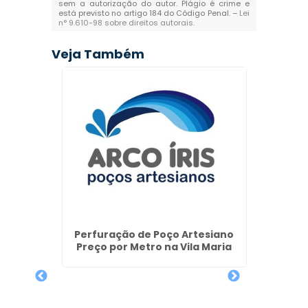
sem a autorização do autor. Plágio é crime e
está previsto no artigo 184 do Código Penal. –
Lei
n° 9.610-98 sobre direitos autorais
.
Veja Também
ão das
Perfuração de Poço Artesiano
Requ
Preço por Metro na Vila Maria
Direit