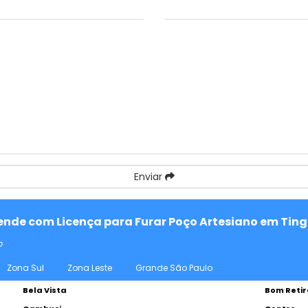
Enviar
tende com Licença para Furar Poço Artesiano em Tingu
o
Zona Sul
Zona Leste
Grande São Paulo
Bela Vista
Bom Retir