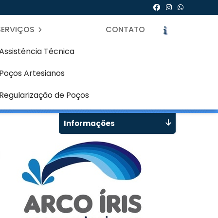
SERVIÇOS
CONTATO
Assistência Técnica
Poços Artesianos
ritiba
icite um Orçamento
Chame no WhatsApp
Regularização de Poços
Informações