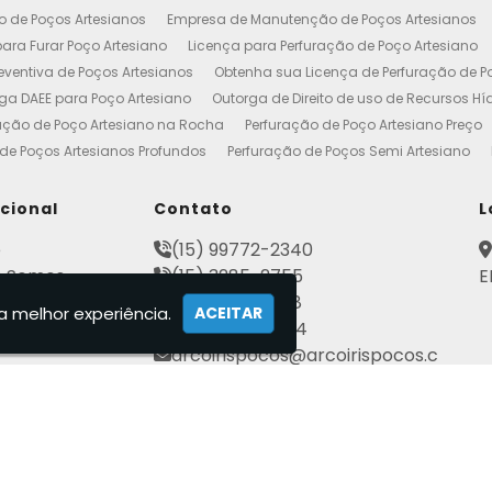
o de Poços Artesianos
Empresa de Manutenção de Poços Artesianos
ara Furar Poço Artesiano
Licença para Perfuração de Poço Artesiano
ventiva de Poços Artesianos
Obtenha sua Licença de Perfuração de P
ga DAEE para Poço Artesiano
Outorga de Direito de uso de Recursos Hí
ação de Poço Artesiano na Rocha
Perfuração de Poço Artesiano Preço
de Poços Artesianos Profundos
Perfuração de Poços Semi Artesiano
esiano 100 Metros
Poço Artesiano Custo por Metro
Poço Artesiano Li
utenção
Projeto de Perfuração de Poços Artesianos
Quanto Custa o M
ucional
Contato
L
to de Outorga de Direito de uso das Águas
Construção de Poço Artes
e
(15) 99772-2340
esiano
Licença de Poço Artesiano
Manutenção de Poço Artesiano
 Somos
(15) 3285-2755
E
reço
Poço Artesiano Autorização
Poço Tubular Profundo
Poços Art
ato
(15) 3282-2568
tenção de Poço Artesiano
Poços Artesianos
Empresa de Poços Art
a melhor experiência.
ACEITAR
mações
(15) 99802-7184
Artesianos Manutenção
Outorga Poços Artesianos
Poço Artesiano 
arcoirispocos@arcoirispocos.c
al
Conserto de Bombas de Poço Artesiano
Perfuração de Poços
Se
om.br