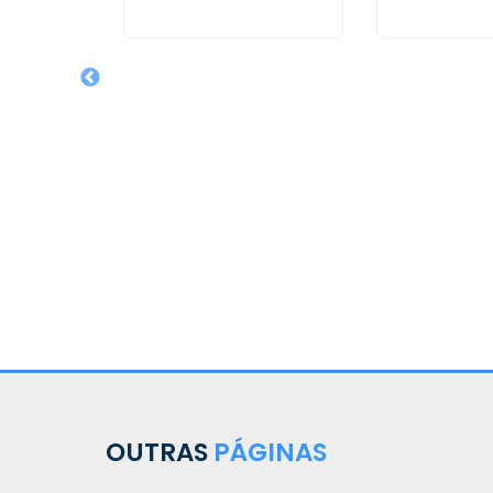
sianos
m Jardim
- Curitiba
OUTRAS
PÁGINAS