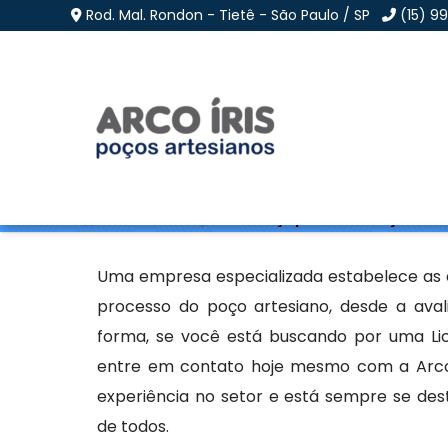
Rod. Mal. Rondon - Tietê - São Paulo / SP
(15) 9
Licença para Furar Po
Home
»
Informações
»
Licença para Furar Poço Artes
Uma empresa especializada estabelece as d
processo do poço artesiano, desde a aval
forma, se você está buscando por uma Lic
entre em contato hoje mesmo com a Arco I
experiência no setor e está sempre se des
de todos.