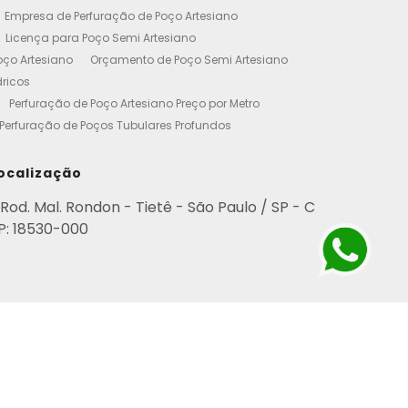
Empresa de Perfuração de Poço Artesiano
Licença para Poço Semi Artesiano
oço Artesiano
Orçamento de Poço Semi Artesiano
dricos
Perfuração de Poço Artesiano Preço por Metro
Perfuração de Poços Tubulares Profundos
cença Ambiental
Poço Artesiano Residencial Preço
etro de Perfuração de Poço Artesiano
ocalização
iano
Empresa de Perfuração de Poços
Rod. Mal. Rondon - Tietê - São Paulo / SP - C
Perfuração de Poço Artesiano
P: 18530-000
esianos Residencial
Poços Artesianos Valor
esianos
Poços Artesianos Perfuração
para Empresas
Poço Artesiano em Condomínio
rviço de Perfuração de Poços Artesianos