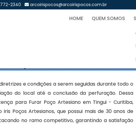
9772-2340
arcoirispocos@arcoirispocos.com.br
HOME
QUEM SOMOS
ço Artesiano em Tingui - Cu
Sol
iano em Tingui - Curitiba
iretrizes e condições a serem seguidas durante todo o
iação do local até a conclusão da perfuração. Dessa
ença para Furar Poço Artesiano em Tingui - Curitiba,
ris Poços Artesianos, que possui mais de 30 anos de
tacando no ramo competitivo, garantindo a satisfação