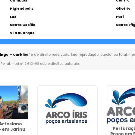
Cambuci
Centro
Higienópolis
Glicério
Luz
Pari
Santa Cecília
Santa Efi
Vila Buarque
ngui - Curitiba
" é de direito reservado. Sua reprodução, parcial ou total, 
 Penal. –
Lei n° 9.610-98 sobre direitos autorais
.
Artesiano
Perfuraç
 em Jarinu
Preço em B