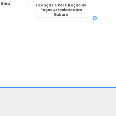
itiba
Licença de Perfuração de
Poços Artesianos em
Sabará
Legaliz
Artesian
- 