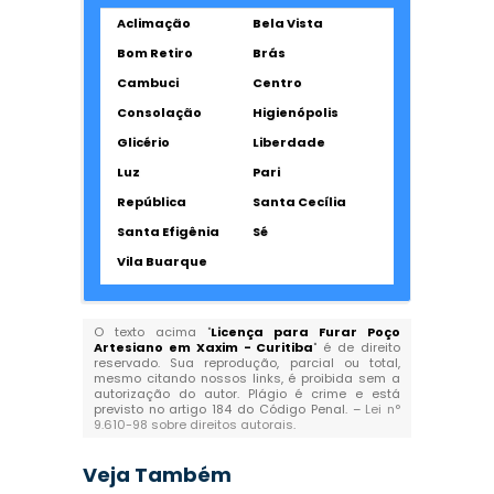
Aclimação
Bela Vista
Bom Retiro
Brás
Cambuci
Centro
Consolação
Higienópolis
Glicério
Liberdade
Luz
Pari
República
Santa Cecília
Santa Efigênia
Sé
Vila Buarque
O texto acima "
Licença para Furar Poço
Artesiano em Xaxim - Curitiba
" é de direito
reservado. Sua reprodução, parcial ou total,
mesmo citando nossos links, é proibida sem a
autorização do autor. Plágio é crime e está
previsto no artigo 184 do Código Penal. –
Lei n°
9.610-98 sobre direitos autorais
.
Veja Também