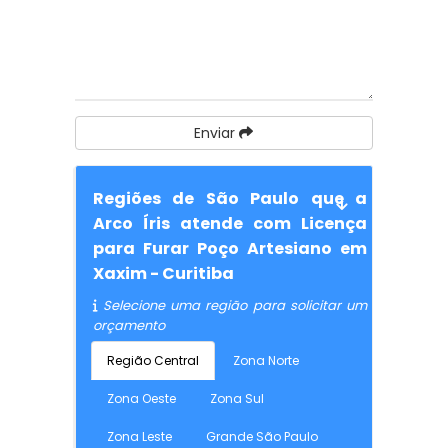
Enviar
Regiões de São Paulo que a
Arco Íris atende com Licença
para Furar Poço Artesiano em
Xaxim - Curitiba
Selecione uma região para solicitar um
orçamento
Região Central
Zona Norte
Zona Oeste
Zona Sul
Zona Leste
Grande São Paulo