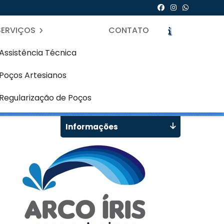
SERVIÇOS
CONTATO
Assistência Técnica
Poços Artesianos
gusta - Curitiba
icite um Orçamento
Chame no WhatsApp
Regularização de Poços
Informações