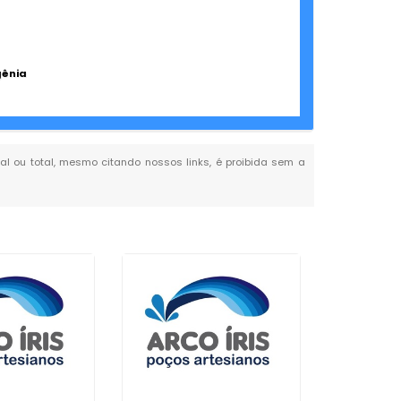
gênia
ial ou total, mesmo citando nossos links, é proibida sem a
Empresa 
de Poço