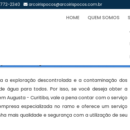
9772-2340
arcoirispocos@arcoirispocos.com.br
HOME
QUEM SOMOS
ão de Poço Artesiano em Au
Sol
oço Artesiano em Augusta - Curitiba
da a exploração descontrolada e a contaminação dos
 de água para todos. Por isso, se você deseja obter a
m Augusta - Curitiba, vale a pena contar com o serviço
 empresa especializada no ramo e oferece um serviço
ha mais qualidade e segurança com a utilização de seu