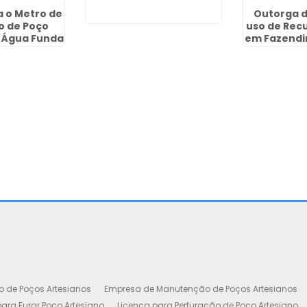
 o Metro de
Outorga d
o de Poço
uso de Recu
 Água Funda
em Fazendin
o de Poços Artesianos
Empresa de Manutenção de Poços Artesianos
ara Furar Poço Artesiano
Licença para Perfuração de Poço Artesiano