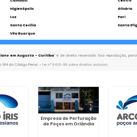
Cambuci
Centro
Higienópolis
Glicério
Luz
Pari
Santa Cecília
Santa Efi
Vila Buarque
siano em Augusta - Curitiba
" é de direito reservado. Sua reprodução, parc
go 184 do Código Penal. –
Lei n° 9.610-98 sobre direitos autorais
.
Empresa de Perfuração
de Poços em Orlândia