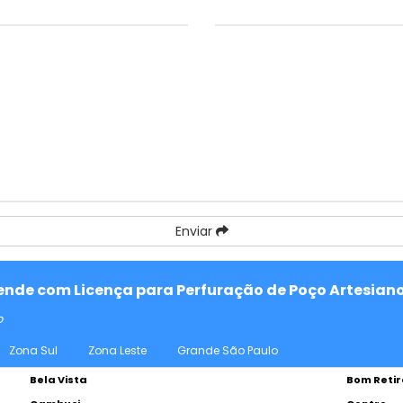
Enviar
atende com Licença para Perfuração de Poço Artesian
o
Zona Sul
Zona Leste
Grande São Paulo
Bela Vista
Bom Retir