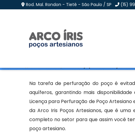
Rod. Mal. Rondon - Tietê - São Paulo / SP
(15) 9
Licença para Perfuraç
Home
»
Informações
»
Licença para Perfuração de P
Na tarefa de perfuração do poço é evita
aquíferos, garantindo mais disponibilidade
Licença para Perfuração de Poço Artesiano e
da Arco Iris Poços Artesianos, que é uma
completo no setor para que assim você ten
poço artesiano.