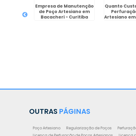
Empresa de Manutenção
Quanto Custa
de Poço Artesiano em
Perfuraçã
Bacacheri - Curitiba
Artesiano em
reventiva
sianos em
lho
OUTRAS
PÁGINAS
Poço Artesiano
Regularização de Poços
Perfuraçã
Licença de Perfuração de Poços Artesianos
Licença p