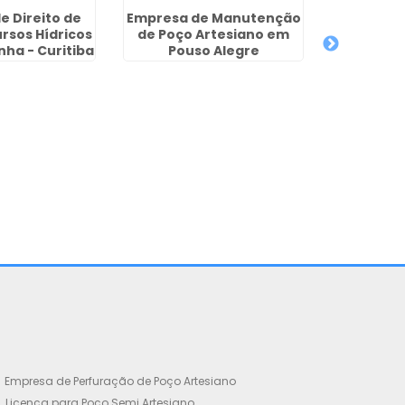
e Direito de
Empresa de Manutenção
rsos Hídricos
de Poço Artesiano em
ha - Curitiba
Pouso Alegre
Empresa de Perfuração de Poço Artesiano
Licença para Poço Semi Artesiano