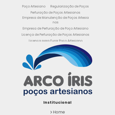
Poço Artesiano
Regularização de Poços
Perfuração de Poços Artesianos
Empresa de Manutenção de Poços Artesia
nos
Empresa de Perfuração de Poço Artesiano
Licença de Perfuração de Poços Artesianos
Licença para Furar Poço Artesiano
Licença para Perfuração de Poço Artesiano
Licença para Poço Semi Artesiano
Manutenção de Poço Semi Artesiano
Manutenção Preventiva de Poços Artesiano
s
Obtenha sua Licença de Perfuração de Poç
o Artesiano
Orçamento de Poço Semi Artesiano
Orçamento para Perfuração de Poço Artesi
ano
Outorga DAEE para Poço Artesiano
Institucional
Outorga de Direito de uso de Recursos Hídri
cos
Home