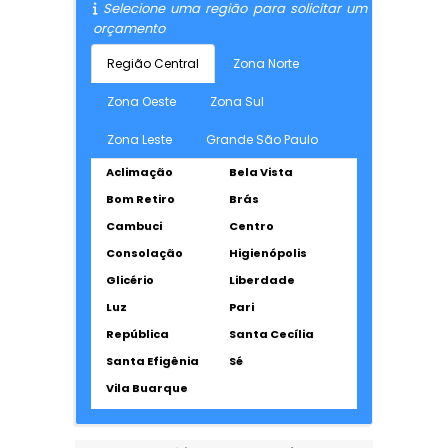
Selecione uma região para solicitar um
orçamento
Região Central
Zona Norte
Zona Oeste
Zona Sul
Zona Leste
Grande São Paulo
Aclimação
Bela Vista
Bom Retiro
Brás
Cambuci
Centro
Consolação
Higienópolis
Glicério
Liberdade
Luz
Pari
República
Santa Cecília
Santa Efigênia
Sé
Vila Buarque