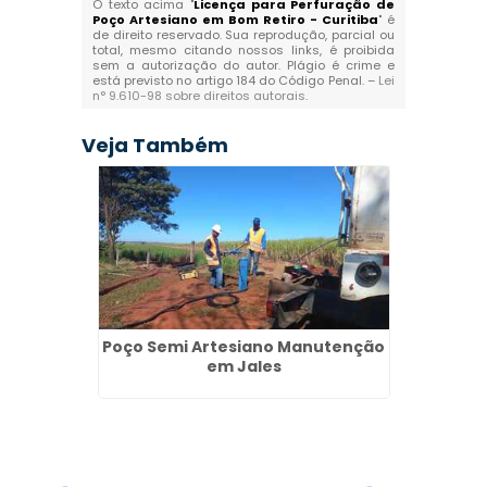
O texto acima "
Licença para Perfuração de
Poço Artesiano em Bom Retiro - Curitiba
" é
de direito reservado. Sua reprodução, parcial ou
total, mesmo citando nossos links, é proibida
sem a autorização do autor. Plágio é crime e
está previsto no artigo 184 do Código Penal. –
Lei
n° 9.610-98 sobre direitos autorais
.
Veja Também
Semi
Poço Semi Artesiano Manutenção
lis
em Jales
Outo
Recurs