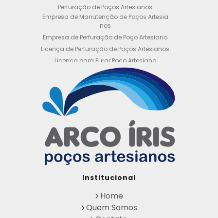
Perfuração de Poços Artesianos
Empresa de Manutenção de Poços Artesia
nos
Empresa de Perfuração de Poço Artesiano
Licença de Perfuração de Poços Artesianos
Licença para Furar Poço Artesiano
Licença para Perfuração de Poço Artesiano
Licença para Poço Semi Artesiano
Manutenção de Poço Semi Artesiano
Manutenção Preventiva de Poços Artesiano
s
Obtenha sua Licença de Perfuração de Poç
o Artesiano
Orçamento de Poço Semi Artesiano
Orçamento para Perfuração de Poço Artesi
ano
Outorga DAEE para Poço Artesiano
Institucional
Outorga de Direito de uso de Recursos Hídri
cos
Home
Outorga para Perfuração de Poços Artesia
Quem Somos
nos