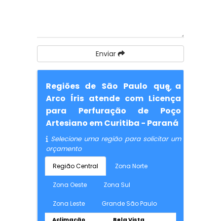
Enviar
Regiões de São Paulo que a
Arco Íris atende com Licença
para Perfuração de Poço
Artesiano em Curitiba - Paraná
Selecione uma região para solicitar um
orçamento
Região Central
Zona Norte
Zona Oeste
Zona Sul
Zona Leste
Grande São Paulo
Aclimação
Bela Vista