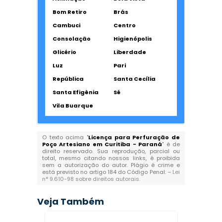
Bom Retiro
Brás
Cambuci
Centro
Consolação
Higienópolis
Glicério
Liberdade
Luz
Pari
República
Santa Cecília
Santa Efigênia
Sé
Vila Buarque
O texto acima "
Licença para Perfuração de
Poço Artesiano em Curitiba - Paraná
" é de
direito reservado. Sua reprodução, parcial ou
total, mesmo citando nossos links, é proibida
sem a autorização do autor. Plágio é crime e
está previsto no artigo 184 do Código Penal. –
Lei
n° 9.610-98 sobre direitos autorais
.
Veja Também