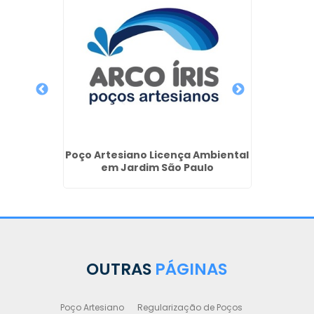
Perfu
P
 de
Poço Artesiano Licença Ambiental
iano em
em Jardim São Paulo
OUTRAS
PÁGINAS
Poço Artesiano
Regularização de Poços