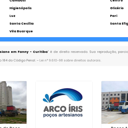
Cambuci
Centro
Higienópolis
Glicério
Luz
Pari
Santa Cecília
Santa Efi
Vila Buarque
siano em Fanny - Curitiba
" é de direito reservado. Sua reprodução, parc
go 184 do Código Penal. –
Lei n° 9.610-98 sobre direitos autorais
.