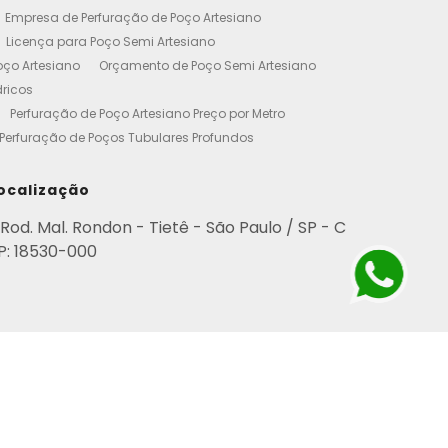
Empresa de Perfuração de Poço Artesiano
Licença para Poço Semi Artesiano
oço Artesiano
Orçamento de Poço Semi Artesiano
dricos
Perfuração de Poço Artesiano Preço por Metro
Perfuração de Poços Tubulares Profundos
cença Ambiental
Poço Artesiano Residencial Preço
etro de Perfuração de Poço Artesiano
ocalização
iano
Empresa de Perfuração de Poços
Rod. Mal. Rondon - Tietê - São Paulo / SP - C
Perfuração de Poço Artesiano
P: 18530-000
esianos Residencial
Poços Artesianos Valor
esianos
Poços Artesianos Perfuração
para Empresas
Poço Artesiano em Condomínio
rviço de Perfuração de Poços Artesianos