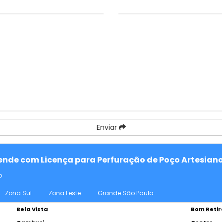
Enviar
atende com Licença para Perfuração de Poço Artesian
o
Zona Sul
Zona Leste
Grande São Paulo
Bela Vista
Bom Retir