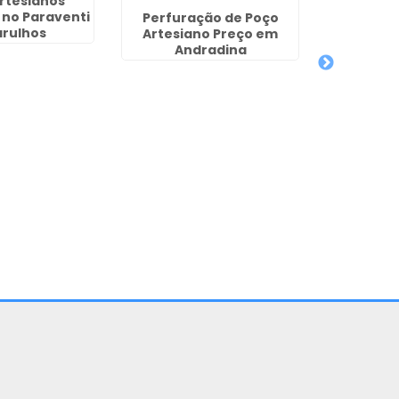
rtesianos
 no Paraventi
Perfuração de Poço
Poço
arulhos
Artesiano Preço em
Residen
Andradina
I