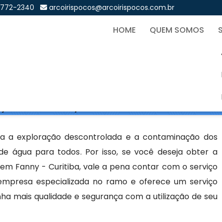
9772-2340
arcoirispocos@arcoirispocos.com.br
HOME
QUEM SOMOS
ão de Poço Artesiano em Fa
Sol
ço Artesiano em Fanny - Curitiba
da a exploração descontrolada e a contaminação dos
 de água para todos. Por isso, se você deseja obter a
em Fanny - Curitiba, vale a pena contar com o serviço
 empresa especializada no ramo e oferece um serviço
ha mais qualidade e segurança com a utilização de seu