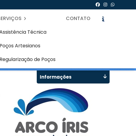
SERVIÇOS
CONTATO
Assistência Técnica
Poços Artesianos
nny - Curitiba
icite um Orçamento
Chame no WhatsApp
Regularização de Poços
Informações