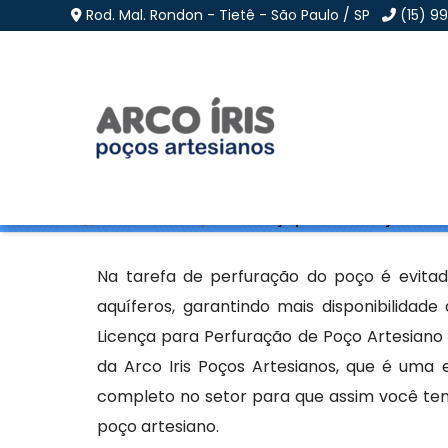
Rod. Mal. Rondon - Tietê - São Paulo / SP
(15) 9
Licença para Perfuraç
Home
»
Informações
»
Licença para Perfuração de Po
Na tarefa de perfuração do poço é evita
aquíferos, garantindo mais disponibilidade
Licença para Perfuração de Poço Artesiano 
da Arco Iris Poços Artesianos, que é uma
completo no setor para que assim você ten
poço artesiano.