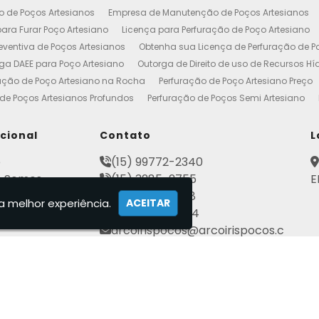
o de Poços Artesianos
Empresa de Manutenção de Poços Artesianos
ara Furar Poço Artesiano
Licença para Perfuração de Poço Artesiano
ventiva de Poços Artesianos
Obtenha sua Licença de Perfuração de P
ga DAEE para Poço Artesiano
Outorga de Direito de uso de Recursos Hí
ação de Poço Artesiano na Rocha
Perfuração de Poço Artesiano Preço
de Poços Artesianos Profundos
Perfuração de Poços Semi Artesiano
esiano 100 Metros
Poço Artesiano Custo por Metro
Poço Artesiano Li
utenção
Projeto de Perfuração de Poços Artesianos
Quanto Custa o M
ucional
Contato
L
to de Outorga de Direito de uso das Águas
Construção de Poço Artes
e
(15) 99772-2340
esiano
Licença de Poço Artesiano
Manutenção de Poço Artesiano
 Somos
(15) 3285-2755
E
reço
Poço Artesiano Autorização
Poço Tubular Profundo
Poços Art
ato
(15) 3282-2568
tenção de Poço Artesiano
Poços Artesianos
Empresa de Poços Art
a melhor experiência.
ACEITAR
mações
(15) 99802-7184
Artesianos Manutenção
Outorga Poços Artesianos
Poço Artesiano 
arcoirispocos@arcoirispocos.c
al
Conserto de Bombas de Poço Artesiano
Perfuração de Poços
Se
om.br