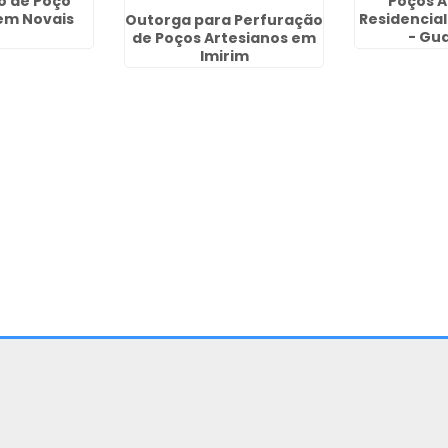
o de Poço
Poços A
em Novais
Residencial
Outorga para Perfuração
- Gu
de Poços Artesianos em
Imirim