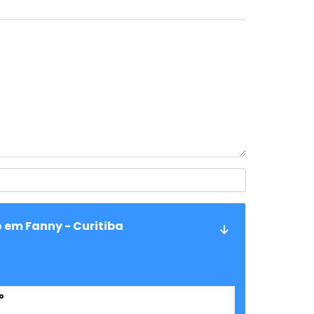
o em Fanny - Curitiba
o