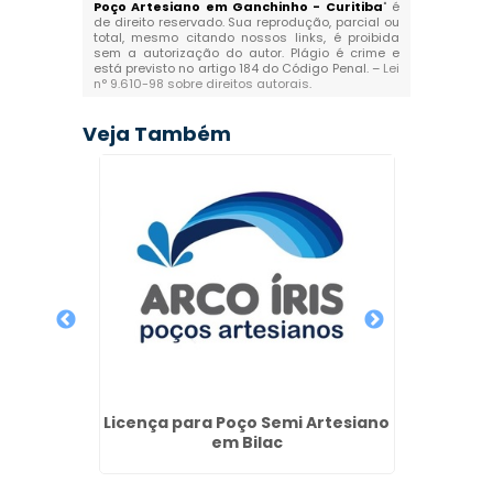
Poço Artesiano em Ganchinho - Curitiba
" é
de direito reservado. Sua reprodução, parcial ou
total, mesmo citando nossos links, é proibida
sem a autorização do autor. Plágio é crime e
está previsto no artigo 184 do Código Penal. –
Lei
n° 9.610-98 sobre direitos autorais
.
Veja Também
 de
Licença para Poço Semi Artesiano
Licenç
iano em
em Bilac