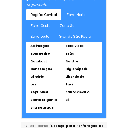
orçamento
Região Central
Zona Norte
Zona Oeste
Zona Sul
Zona Leste
Grande São Paulo
Aclimação
Bela Vista
Bom Retiro
Brás
Cambuci
Centro
Consolação
Higienópolis
Glicério
Liberdade
Luz
Pari
República
Santa Cecília
Santa Efigênia
Sé
Vila Buarque
O texto acima "
Licença para Perfuração de