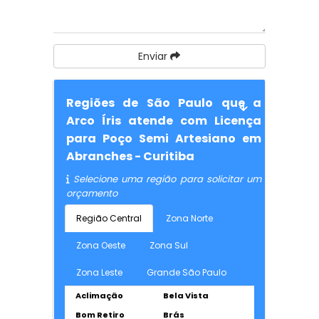
Enviar
Regiões de São Paulo que a
Arco Íris atende com Licença
para Poço Semi Artesiano em
Abranches - Curitiba
Selecione uma região para solicitar um
orçamento
Região Central
Zona Norte
Zona Oeste
Zona Sul
Zona Leste
Grande São Paulo
Aclimação
Bela Vista
Bom Retiro
Brás