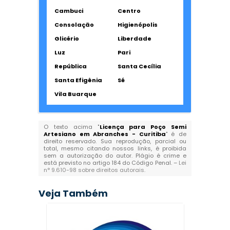
Cambuci
Centro
Consolação
Higienópolis
Glicério
Liberdade
Luz
Pari
República
Santa Cecília
Santa Efigênia
Sé
Vila Buarque
O texto acima "
Licença para Poço Semi
Artesiano em Abranches - Curitiba
" é de
direito reservado. Sua reprodução, parcial ou
total, mesmo citando nossos links, é proibida
sem a autorização do autor. Plágio é crime e
está previsto no artigo 184 do Código Penal. –
Lei
n° 9.610-98 sobre direitos autorais
.
Veja Também