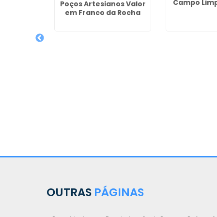
Campo Limp
Poços Artesianos Valor
em Franco da Rocha
siano
Preço no
 Rafael
OUTRAS
PÁGINAS