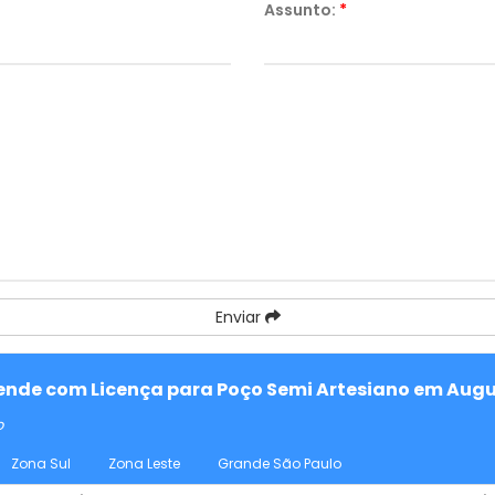
Assunto:
*
Enviar
atende com Licença para Poço Semi Artesiano em Augu
o
Zona Sul
Zona Leste
Grande São Paulo