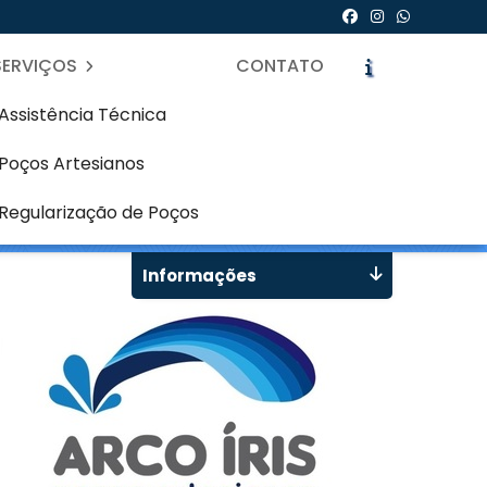
SERVIÇOS
CONTATO
Assistência Técnica
Poços Artesianos
Curitiba
icite um Orçamento
Chame no WhatsApp
Regularização de Poços
Informações