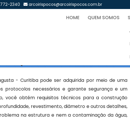
9772-2340
arcoirispocos@arcoirispocos.com.br
HOME
QUEM SOMOS
i Artesiano em Augusta - 
Sol
iano em Augusta - Curitiba
gusta - Curitiba pode ser adquirida por meio de uma
os protocolos necessários e garante segurança e um
o, você obtém requisitos técnicos para a construção
ofundidade, revestimento, diâmetro e outros detalhes,
problema na estrutura e nem a contaminação da água,