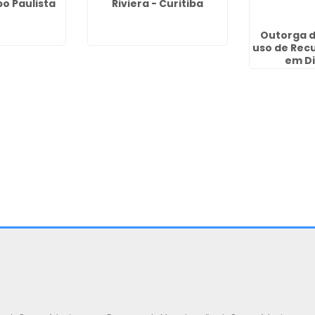
o Paulista
Riviera - Curitiba
Outorga d
uso de Recu
em D