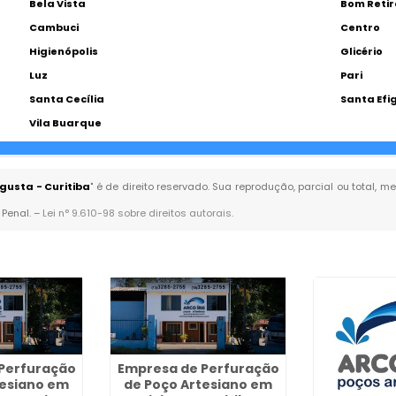
Bela Vista
Bom Retir
Cambuci
Centro
Higienópolis
Glicério
Luz
Pari
Santa Cecília
Santa Efi
Vila Buarque
gusta - Curitiba
" é de direito reservado. Sua reprodução, parcial ou total,
 Penal. –
Lei n° 9.610-98 sobre direitos autorais
.
Perfuração
Empresa de Perfuração
tesiano em
de Poço Artesiano em