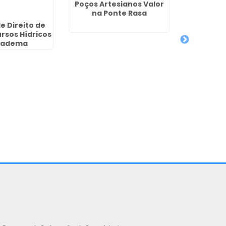
Poços Artesianos Valor
na Ponte Rasa
e Direito de
Licença 
rsos Hídricos
Artesia
iadema
Socia