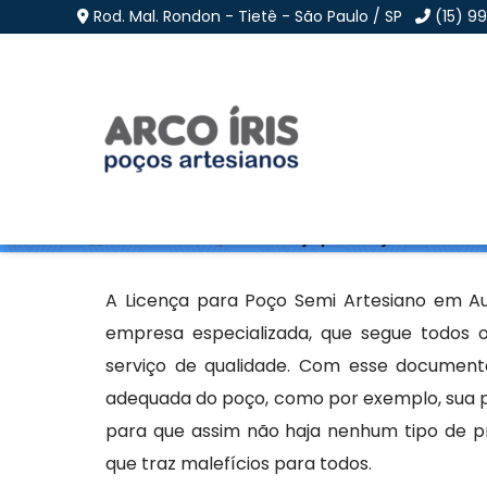
Rod. Mal. Rondon - Tietê - São Paulo / SP
(15) 9
Licença para Poço Sem
Home
»
Informações
»
Licença para Poço Semi Artes
A Licença para Poço Semi Artesiano em Au
empresa especializada, que segue todos 
serviço de qualidade. Com esse document
adequada do poço, como por exemplo, sua pr
para que assim não haja nenhum tipo de 
que traz malefícios para todos.