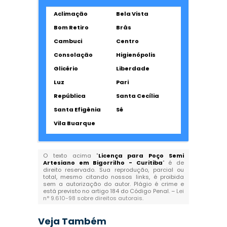
Aclimação
Bela Vista
Bom Retiro
Brás
Cambuci
Centro
Consolação
Higienópolis
Glicério
Liberdade
Luz
Pari
República
Santa Cecília
Santa Efigênia
Sé
Vila Buarque
O texto acima "
Licença para Poço Semi
Artesiano em Bigorrilho - Curitiba
" é de
direito reservado. Sua reprodução, parcial ou
total, mesmo citando nossos links, é proibida
sem a autorização do autor. Plágio é crime e
está previsto no artigo 184 do Código Penal. –
Lei
n° 9.610-98 sobre direitos autorais
.
Veja Também