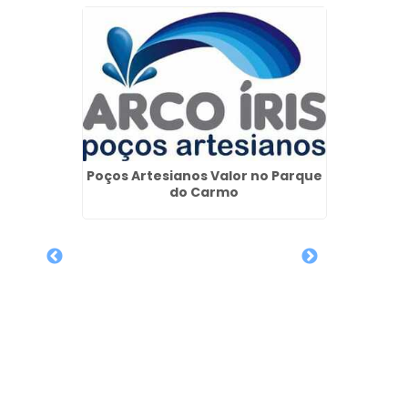
r em
Poços Artesianos Valor no Parque
do Carmo
Licen
Artes