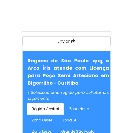
Enviar
Regiões de São Paulo que a
Arco Íris atende com Licença
para Poço Semi Artesiano em
Bigorrilho - Curitiba
Selecione uma região para solicitar um
orçamento
Região Central
Zona Norte
Zona Oeste
Zona Sul
Zona Leste
Grande São Paulo