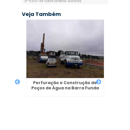
n° 9.610-98 sobre direitos autorais
.
Veja Também
Perfuração e Construção de
Poços de Água na Barra Funda
ção de
R
do Cruz
Ar