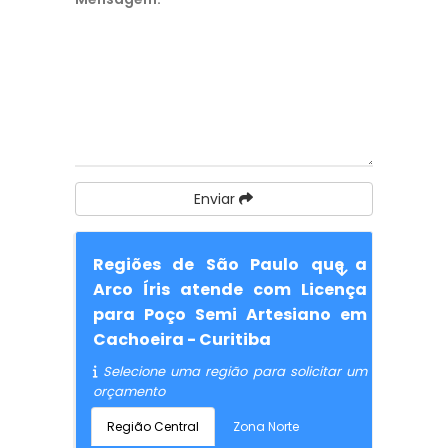
Enviar
Regiões de São Paulo que a
Arco Íris atende com Licença
para Poço Semi Artesiano em
Cachoeira - Curitiba
Selecione uma região para solicitar um
orçamento
Região Central
Zona Norte