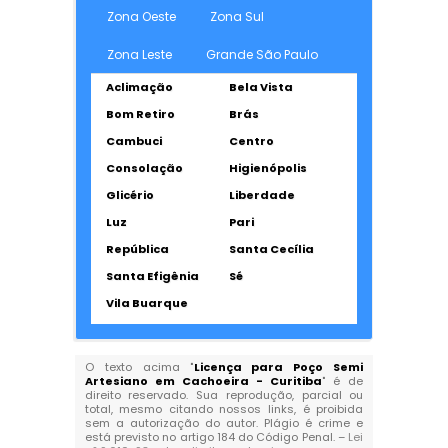
Zona Oeste
Zona Sul
Zona Leste
Grande São Paulo
Aclimação
Bela Vista
Bom Retiro
Brás
Cambuci
Centro
Consolação
Higienópolis
Glicério
Liberdade
Luz
Pari
República
Santa Cecília
Santa Efigênia
Sé
Vila Buarque
O texto acima "
Licença para Poço Semi
Artesiano em Cachoeira - Curitiba
" é de
direito reservado. Sua reprodução, parcial ou
total, mesmo citando nossos links, é proibida
sem a autorização do autor. Plágio é crime e
está previsto no artigo 184 do Código Penal. –
Lei